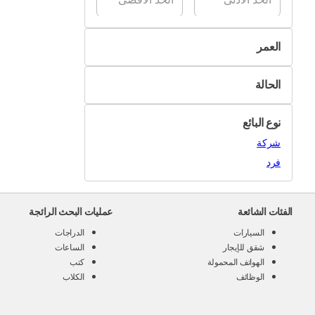
العمر
قل من عامين
الحالة
من 2 إلى 5 أعوام
جديد
من 5 إلى 12 عاماً
نوع البائع
مستعمل
شركة
فرد
الفئات الشائعة
عمليات البحث الرائجة
السيارات
الدراجات
شقق للإيجار
الساعات
الهواتف المحمولة
كتب
الوظائف
الكلاب