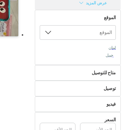
عرض المزيد
الموقع
لبنان
جبيل
متاح للتوصيل
لا
توصيل
نعم
التسليم الذاتي
فيديو
تسليم Pik&Drop
غير متوفر
السعر
متوفر