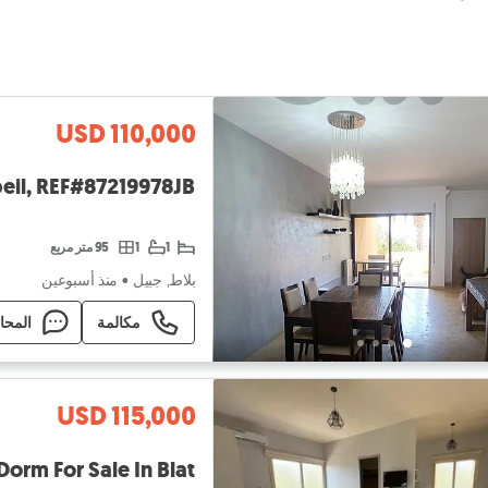
USD 110,000
Jbeil, REF#87219978JB
1
1
95 متر مربع
بلاط, جبيل
•
منذ أسبوعين
مكالمة
المحا
USD 115,000
GMB281SZ - Dorm For Sale In Blat - س