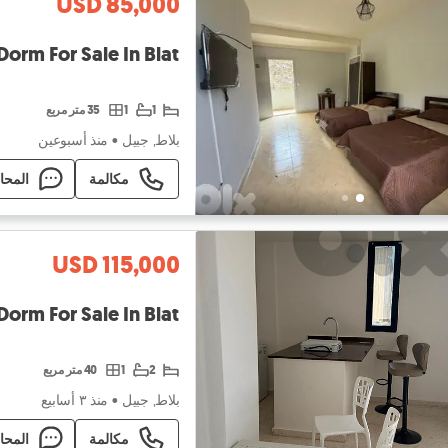
USD 85,000
GMB279SZ - Dorm For Sale In Blat - س
1
1
35 متر مربع
بلاط, جبيل
•
منذ أسبوعين
مكالمة
المحا
USD 115,000
GMB200JC - Dorm For Sale In Blat - س
2
1
40 متر مربع
بلاط, جبيل
•
منذ ٣ أسابيع
مكالمة
المحا