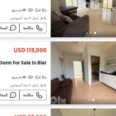
1
1
45 متر مربع
بلاط, جبيل
•
منذ أسبوعين
مكالمة
المحا
USD 115,000
GMB280SZ - Dorm For Sale In Blat - س
1
1
45 متر مربع
بلاط, جبيل
•
منذ أسبوعين
مكالمة
المحا