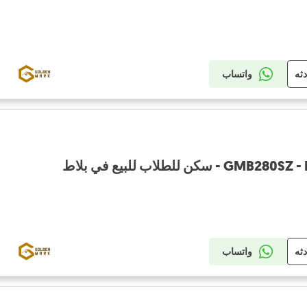
دثه
واتساب
كن للطلاب للبيع في بلاط
دثه
واتساب