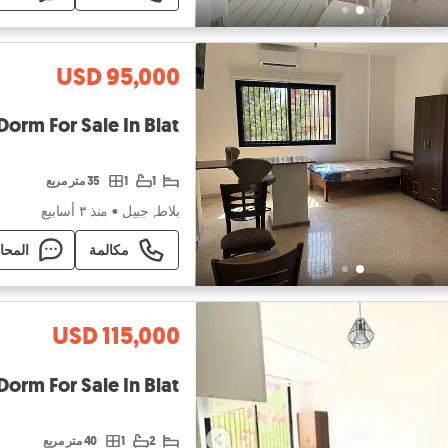
USD 95,000
GMB199JC - Dorm For Sale In Blat - سك
1
1
35 متر مربع
بلاط, جبيل
•
منذ ٣ أسابيع
مكالمة
المحا
USD 115,000
GMB293SZ - Dorm For Sale In Blat - س
2
1
40 متر مربع