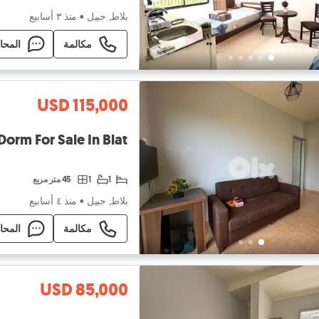
بلاط, جبيل
•
منذ ٣ أسابيع
مكالمة
المحا
USD 115,000
GMB196JC - Dorm For Sale In Blat - سك
1
1
45 متر مربع
بلاط, جبيل
•
منذ ٤ أسابيع
مكالمة
المحا
USD 85,000