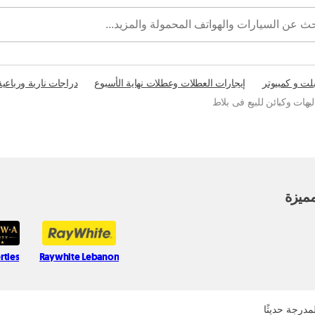
بلت و كمبيوتر
إيجارات العطلات وعطلات نهاية الأسبوع
دراجات نارية ورباعية
يهات وكبائن للبيع فى بلاط
ميزة
rties
Raywhite Lebanon
مدرجة حديثًا