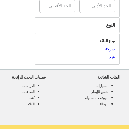
النوع
كيشك
نوع البائع
عسل
شركة
زيت زيتون
فرد
بذور/ بقوليات
زعتر
الفئات الشائعة
عمليات البحث الرائجة
آخر
السيارات
الدراجات
شقق للإيجار
الساعات
الهواتف المحمولة
كتب
الوظائف
الكلاب