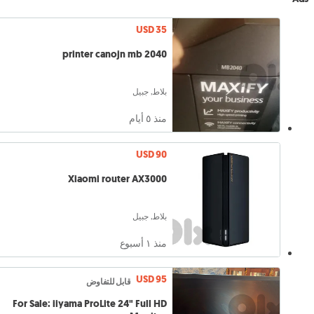
USD 35
printer canojn mb 2040
بلاط, جبيل
منذ ٥ أيام
USD 90
Xiaomi router AX3000
بلاط, جبيل
منذ ١ أسبوع
USD 95
قابل للتفاوض
For Sale: iiyama ProLite 24" Full HD