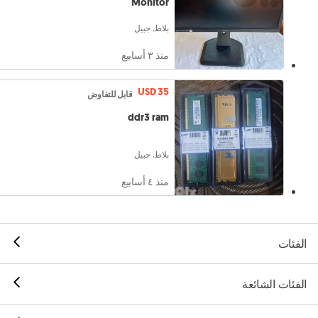
Monitor
بلاط, جبيل
منذ ٣ أسابيع
USD 35
قابل للتفاوض
ddr3 ram
بلاط, جبيل
منذ ٤ أسابيع
الفئات
الفئات الشائعة