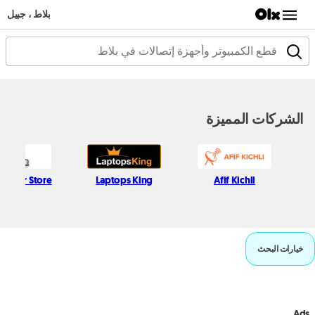
بلاط ، جبيل
الشركات المميزة
 Najjar Store
Laptops King
Afif Kichli
خيارات البحث
Ads