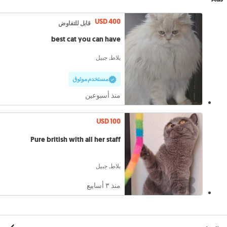
USD 400
قابل للتفاوض
best cat you can have
بلاط, جبيل
مستخدم موثوق
منذ أسبوعين
USD 100
Pure british with all her staff
بلاط, جبيل
منذ ٣ أسابيع