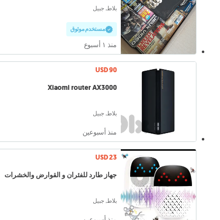
بلاط, جبيل
مستخدم موثوق
منذ ١ أسبوع
USD 90
Xiaomi router AX3000
بلاط, جبيل
منذ أسبوعين
USD 23
جهاز طارد للفئران و القوارض والخشرات
بلاط, جبيل
منذ أسبوعين