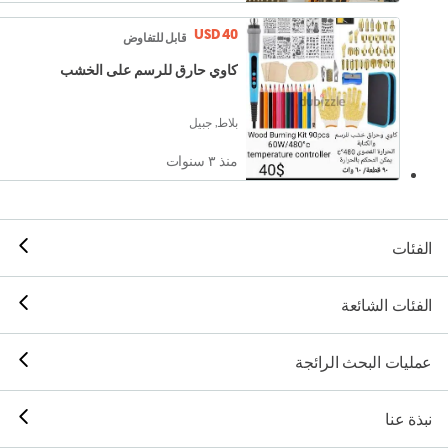
USD 40
قابل للتفاوض
كاوي حارق للرسم على الخشب
بلاط, جبيل
منذ ٣ سنوات
الفئات
الفئات الشائعة
عمليات البحث الرائجة
نبذة عنا