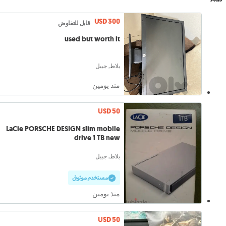
USD 300
قابل للتفاوض
used but worth it
بلاط, جبيل
منذ يومين
USD 50
LaCie PORSCHE DESIGN slim mobile
drive 1 TB new
بلاط, جبيل
مستخدم موثوق
منذ يومين
USD 50