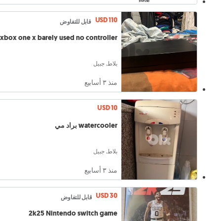
USD 110
قابل للتفاوض
xbox one x barely used no controller
بلاط, جبيل
منذ ٣ أسابيع
USD 10
watercooler براد مي
بلاط, جبيل
منذ ٣ أسابيع
USD 30
قابل للتفاوض
2k25 Nintendo switch game