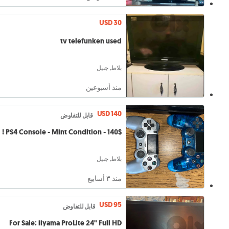
USD 30
tv telefunken used
بلاط, جبيل
منذ أسبوعين
USD 140
قابل للتفاوض
PS4 Console - Mint Condition - 140$ !
بلاط, جبيل
منذ ٣ أسابيع
USD 95
قابل للتفاوض
For Sale: iiyama ProLite 24" Full HD