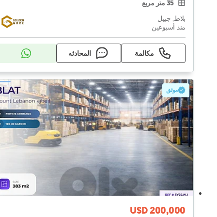
35 متر مربع
بلاط, جبيل
منذ أسبوعين
مكالمة
المحادثه
موثق
USD 200,000