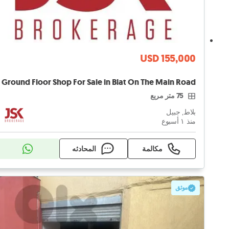
USD 155,000
75 متر مربع
بلاط, جبيل
منذ ١ أسبوع
مكالمة
المحادثه
موثق