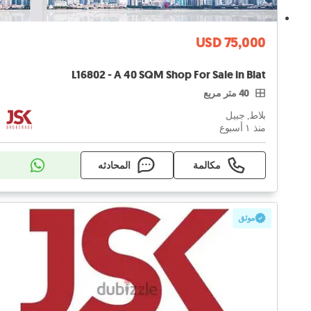
USD 75,000
L16802 - A 40 SQM Shop For Sale in Blat
40 متر مربع
بلاط, جبيل
منذ ١ أسبوع
مكالمة
المحادثه
موثق