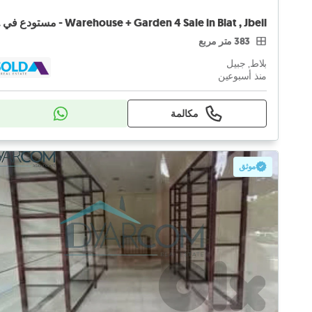
Jbeil
383 متر مربع
بلاط, جبيل
منذ أسبوعين
مكالمة
موثق