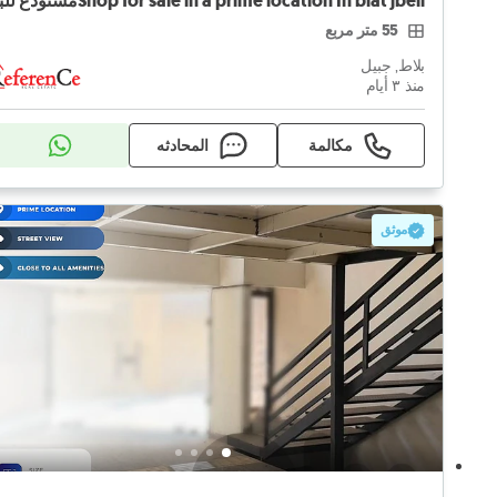
55 متر مربع
بلاط, جبيل
منذ ٣ أيام
مكالمة
المحادثه
موثق