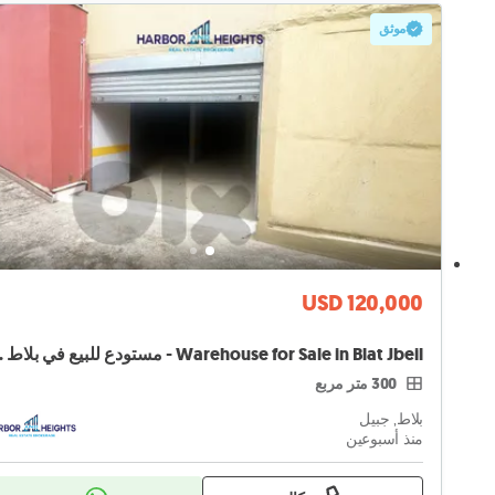
موثق
USD 120,000
 in Blat Jbeil
300 متر مربع
بلاط, جبيل
منذ أسبوعين