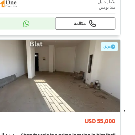
بلاط, جبيل
منذ يومين
مكالمة
موثق
USD 55,000