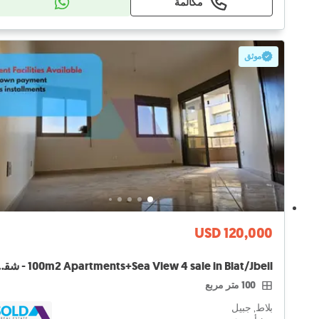
مكالمة
موثق
USD 120,000
s+Sea View 4 sale in Blat/Jbeil
100 متر مربع
بلاط, جبيل