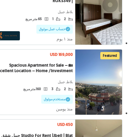
| RGKS349
بلاط, جبيل
2
1
65 متر مربع
حساب عمل موثوق
منذ ١ يوم
USD 169,000
Featured
🏡 Spacious Apartment for Sale –
cellent Location – Home /Investment
بلاط, جبيل
2
3
160 متر مربع
مستخدم موثوق
منذ يومين
USD 450
Studio For Rent |Jbeil | Blat جبيل شقق