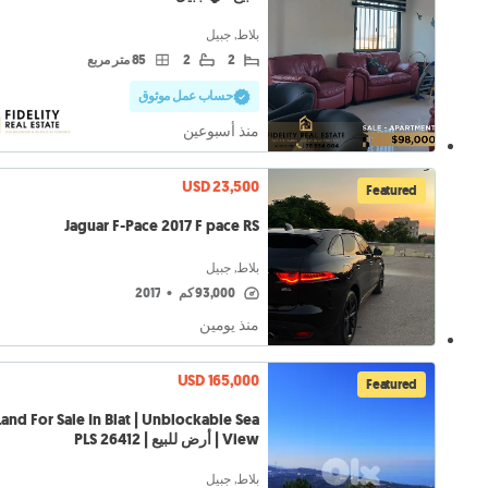
بلاط, جبيل
2
2
85 متر مربع
حساب عمل موثوق
منذ أسبوعين
USD 23,500
Featured
Jaguar F-Pace 2017 F pace RS
بلاط, جبيل
93,000 كم
•
2017
منذ يومين
USD 165,000
Featured
Land For Sale In Blat | Unblockable Sea
View | أرض للبيع | PLS 26412
بلاط, جبيل