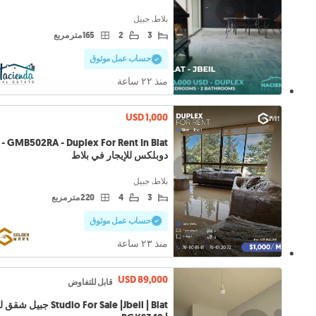
بلاط, جبيل
3
2
165 متر مربع
حساب عمل موثوق
منذ ٢٢ ساعة
USD 1,000
GMB502RA - Duplex For Rent In Blat -
دوبلكس للإيجار في بلاط
بلاط, جبيل
3
4
220 متر مربع
حساب عمل موثوق
منذ ٢٣ ساعة
USD 89,000
قابل للتفاوض
Studio For Sale |Jbeil | Blat جبيل 