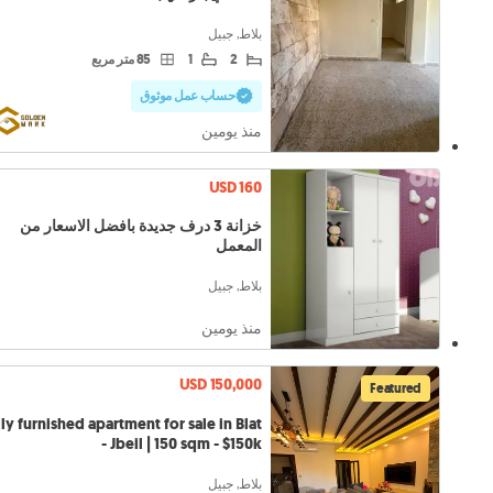
بلاط, جبيل
2
1
85 متر مربع
حساب عمل موثوق
منذ يومين
USD 160
خزانة 3 درف جديدة بافضل الاسعار من
المعمل
بلاط, جبيل
منذ يومين
USD 150,000
Featured
ly furnished apartment for sale in Blat
- Jbeil | 150 sqm - $150k
بلاط, جبيل