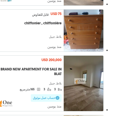
منذ يومين
USD 75
قابل للتفاوض
chiffonier , chiffonière
بلاط, جبيل
منذ يومين
USD 200,000
BRAND NEW APARTMENT FOR SALE IN
BLAT
بلاط, جبيل
3
3
165 متر مربع
حساب عمل موثوق
منذ يومين