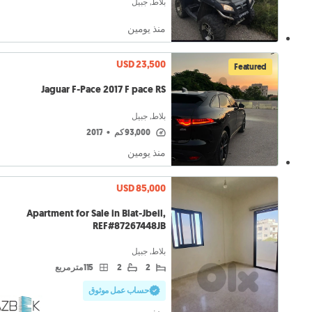
بلاط, جبيل
منذ يومين
USD 23,500
Featured
Jaguar F-Pace 2017 F pace RS
بلاط, جبيل
93,000 كم
•
2017
منذ يومين
USD 85,000
Apartment for Sale in Blat-Jbeil,
REF#87267448JB
بلاط, جبيل
2
2
115 متر مربع
حساب عمل موثوق