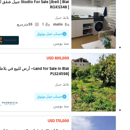
Studio For Sale |Jbeil | Blat جبيل 
| RGKS348
بلاط, جبيل
studio
1
55 متر مربع
حساب عمل موثوق
منذ يومين
USD 600,000
Land for Sale in Blat– أرض للبيع في بلا
|PLS24598
بلاط, جبيل
حساب عمل موثوق
منذ يومين
USD 170,000