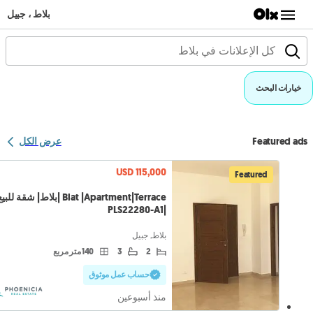
بلاط ، جبيل
خيارات البحث
Featured ads
عرض الكل
USD 115,000
Featured
Blat |Apartment|Terrace |بلاط| شقة للبي
|PLS22280-A1
بلاط, جبيل
2
3
140 متر مربع
حساب عمل موثوق
منذ أسبوعين