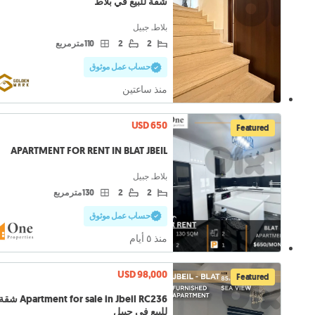
شقة للبيع في بلاط
بلاط, جبيل
2
2
110 متر مربع
حساب عمل موثوق
منذ ساعتين
USD 650
Featured
APARTMENT FOR RENT IN BLAT JBEIL
بلاط, جبيل
2
2
130 متر مربع
حساب عمل موثوق
منذ ٥ أيام
USD 98,000
Featured
Apartment for sale in Jbeil RC236 ش
للبيع في جبيل