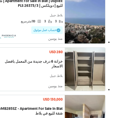
Sale In Blat | Duplex
للبيع | دوبلكس | PLS 26373/3
بلاط, جبيل
3
3
110 متر مربع
حساب عمل موثوق
منذ يومين
USD 280
خزانة 6 درف جديدة من المعمل بافضل
الاسعار
بلاط, جبيل
منذ يومين
USD 130,000
شقة للبيع في بلاط