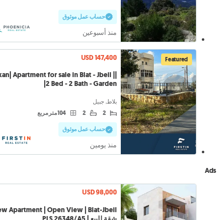
حساب عمل موثوق
منذ أسبوعين
USD 147,400
Featured
skan| Apartment for sale in Blat - Jbeil |
2 Bed - 2 Bath - Garden|
بلاط, جبيل
2
2
104 متر مربع
حساب عمل موثوق
منذ يومين
Ads
USD 98,000
شقة للبيع | PLS 26348/A5