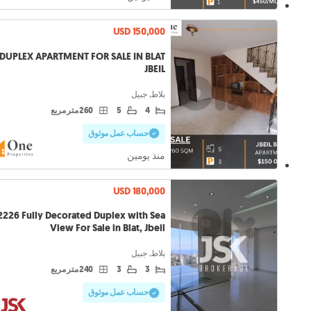
USD 150,000
DUPLEX APARTMENT FOR SALE IN BLAT
JBEIL
بلاط, جبيل
4
5
260 متر مربع
حساب عمل موثوق
منذ يومين
USD 180,000
2226 Fully Decorated Duplex with Sea
View For Sale in Blat, Jbeil
بلاط, جبيل
3
3
240 متر مربع
حساب عمل موثوق