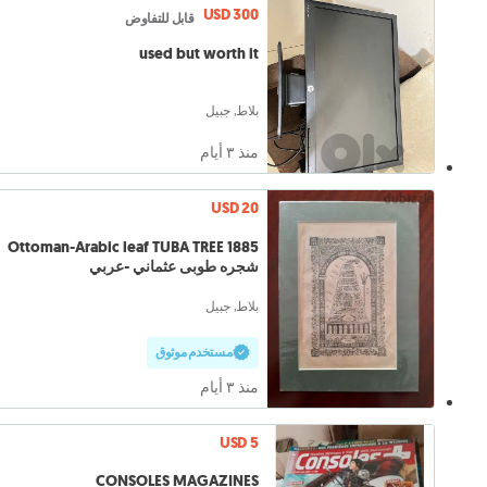
USD 300
قابل للتفاوض
used but worth it
بلاط, جبيل
منذ ٣ أيام
USD 20
1885 Ottoman-Arabic leaf TUBA TREE
شجره طوبى عثماني -عربي
بلاط, جبيل
مستخدم موثوق
منذ ٣ أيام
USD 5
CONSOLES MAGAZINES