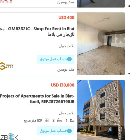
منذ يومين
USD 400
C - Shop For Rent In Blat
للإيجار في بلاط
بلاط, جبيل
حساب عمل موثوق
منذ يومين
USD 130,000
Project of Apartments for Sale in Blat-
Jbeil, REF#87266795JB
بلاط, جبيل
3
2
120 متر مربع
حساب عمل موثوق