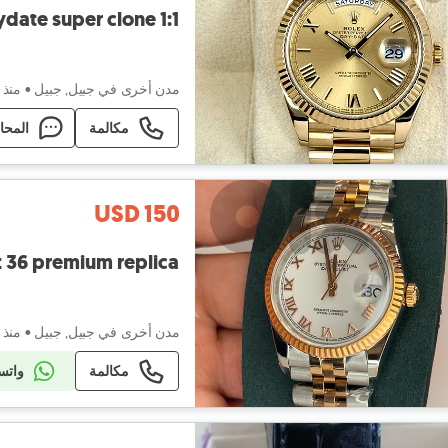
date super clone 1:1
مدن أخرى في جبيل, جبيل
•
منذ ٥ أيام
مكالمة
المحا
USD 150
t 36 premium replica
مدن أخرى في جبيل, جبيل
•
منذ ١ أسبوع
مكالمة
واتس