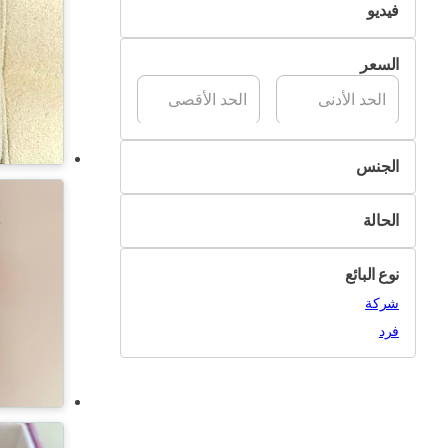
فيديو
تسليم Pik&Drop
غير متوفر
السعر
متوفر
الجنس
رجال
الحالة
نساء
جديد
نوع البائع
مستعمل
شركة
فرد