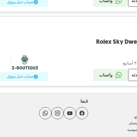
دثه
واتساب
حساب عمل موثوق
Rolex Sky Dwel
دثه
واتساب
حساب عمل موثوق
تابعنا
ع
خدام
صوصية