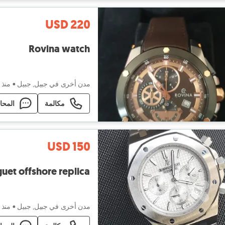
USD 220
Rovina watch
مدن أخرى في جبيل, جبيل
•
منذ 
مكالمة
المحا
USD 150
uet offshore replica
مدن أخرى في جبيل, جبيل
•
منذ 