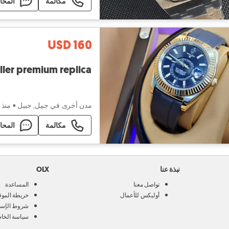
مكالمة
المحا
USD 160
ler premium replica
مدن أخرى في جبيل, جبيل
•
منذ ٣ أسابيع
مكالمة
المحا
نبذة عنا
OLX
تواصل معنا
المساعدة
أوليكس للأعمال
خريطة الموق
شروط الإست
سياسة الخا