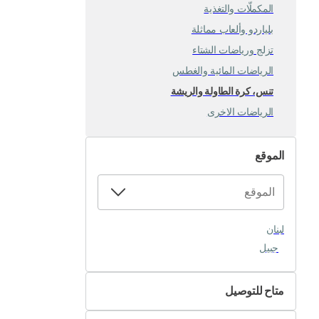
المكملّات والتغذية
بلياردو وألعاب مماثلة
تزلج ورياضات الشتاء
الرياضات المائية والغطس
تنس، كرة الطاولة والريشة
الرياضات الاخرى
الموقع
لبنان
جبيل
متاح للتوصيل
لا