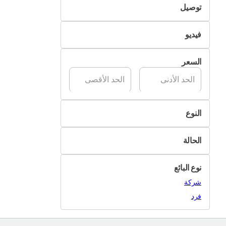
توصيل
نعم
التسليم الذاتي
فيديو
تسليم Pik&Drop
غير متوفر
السعر
متوفر
النوع
تنس الريشة
الحالة
كرة الطاولة
جديد
سكواش
نوع البائع
مستعمل
كرة المضرب
شركة
أغراض أخرى
فرد
بادل