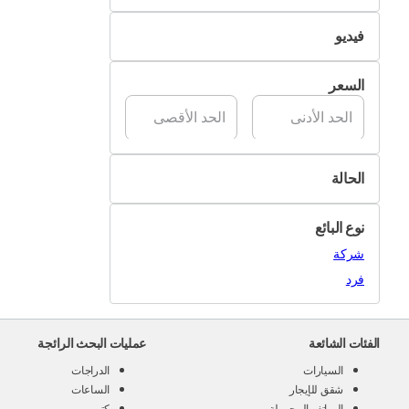
التسليم الذاتي
فيديو
تسليم Pik&Drop
غير متوفر
السعر
متوفر
الحالة
جديد
نوع البائع
مستعمل
شركة
فرد
الفئات الشائعة
عمليات البحث الرائجة
السيارات
الدراجات
شقق للإيجار
الساعات
الهواتف المحمولة
كتب