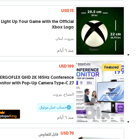
USD 15
Light Up Your Game with the Official
Xbox Logo
بيروت, لبنان
منذ ٦ أيام
USD 199
Featured
ERGOFLEX QHD 2K 165Hz Conference
nitor with Pop-Up Camera Type-C 27"
الشياح, بيروت
حساب عمل موثوق
منذ ٦ أيام
USD 70
قابل للتفاوض