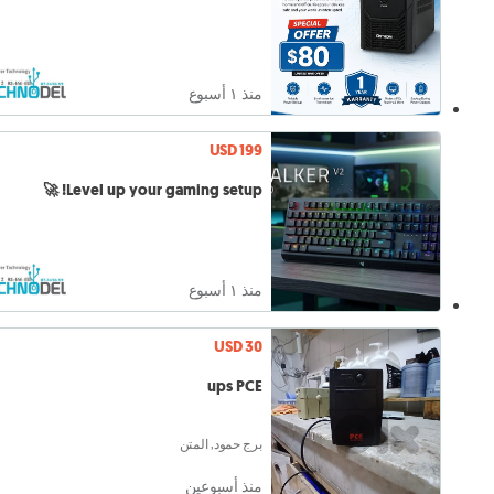
منذ ١ أسبوع
USD 199
Level up your gaming setup! 🚀
منذ ١ أسبوع
USD 30
ups PCE
برج حمود, المتن
منذ أسبوعين