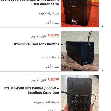
used batteries 9A
برج البراجنة, بيروت
منذ ٣ أيام
USD 25
قابل للتفاوض
UPS 800VA used for 2 months
شويفات, عاليه
منذ ٤ أيام
USD 30
قابل للتفاوض
PCE M8-1500 UPS 1500VA / 600W –
Excellent Condition
تحويطة الغدير, بيروت