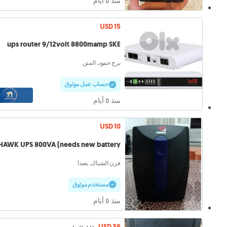
منذ ٥ أيام
USD 15
ups router 9/12volt 8800mamp SKE
برج حمود, المتن
حساب عمل موثوق
منذ ٥ أيام
USD 10
HAWK UPS 800VA (needs new battery)
فرن الشباك, بعبدا
مستخدم موثوق
منذ ٥ أيام
USD 36