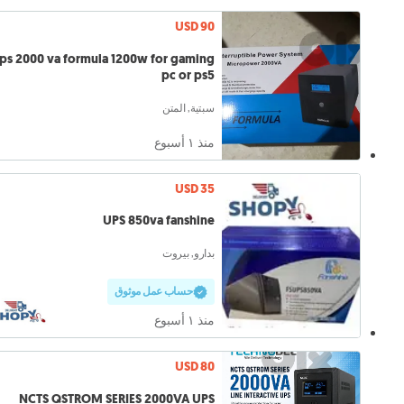
USD 90
ps 2000 va formula 1200w for gaming
pc or ps5
سبتية, المتن
منذ ١ أسبوع
USD 35
UPS 850va fanshine
بدارو, بيروت
حساب عمل موثوق
منذ ١ أسبوع
USD 80
NCTS QSTROM SERIES 2000VA UPS