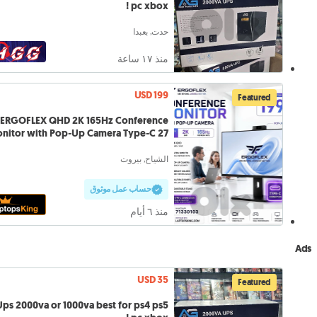
pc xbox !
حدت, بعبدا
منذ ١٧ ساعة
USD 199
Featured
ERGOFLEX QHD 2K 165Hz Conference
nitor with Pop-Up Camera Type-C 27"
الشياح, بيروت
حساب عمل موثوق
منذ ٦ أيام
Ads
USD 35
Featured
Ups 2000va or 1000va best for ps4 ps5