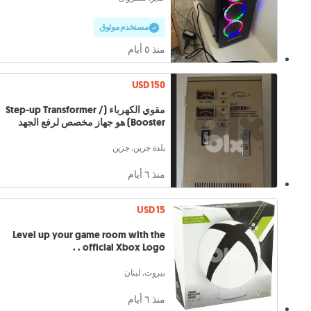
مستخدم موثوق
منذ ٥ أيام
USD 150
مقوي الكهرباء (Step-up Transformer /
Booster) هو جهاز مخصص لرفع الجهد
بلدة جزين, جزين
منذ ٦ أيام
USD 15
Level up your game room with the
official Xbox Logo . .
بيروت, لبنان
منذ ٦ أيام