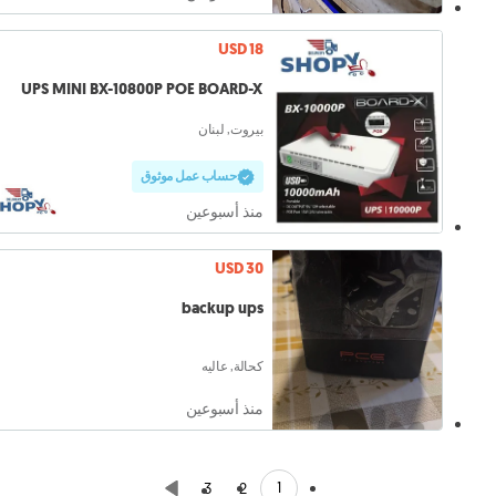
USD 18
UPS MINI BX-10800P POE BOARD-X
بيروت, لبنان
حساب عمل موثوق
منذ أسبوعين
USD 30
backup ups
كحالة, عاليه
منذ أسبوعين
1
3
2