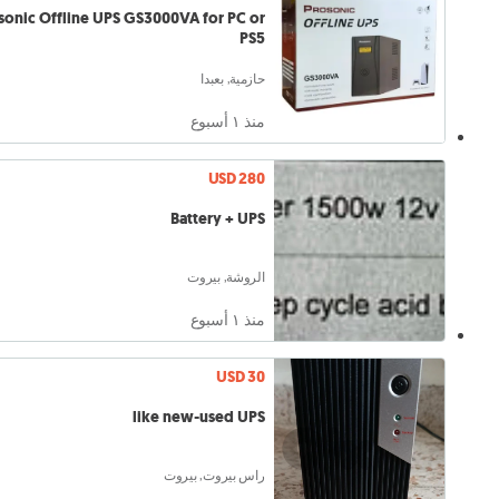
sonic Offline UPS GS3000VA for PC or
PS5
حازمية, بعبدا
منذ ١ أسبوع
USD 280
Battery + UPS
الروشة, بيروت
منذ ١ أسبوع
USD 30
like new-used UPS
راس بيروت, بيروت