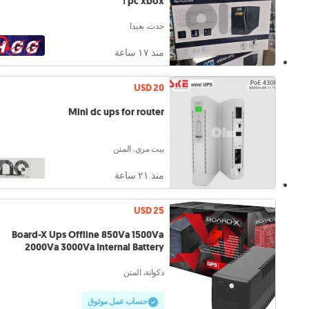
pc xbox !
حدت, بعبدا
منذ ١٧ ساعة
USD 20
Mini dc ups for router
بيت مري, المتن
منذ ٢١ ساعة
USD 25
Board-X Ups Offline 850Va 1500Va
2000Va 3000Va Internal Battery
دكوانة, المتن
حساب عمل موثوق