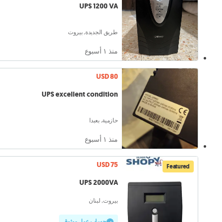
UPS 1200 VA
طريق الجديدة, بيروت
منذ ١ أسبوع
USD 80
UPS excellent condition
حازمية, بعبدا
منذ ١ أسبوع
USD 75
Featured
UPS 2000VA
بيروت, لبنان
حساب عمل موثوق