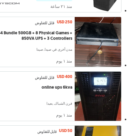
منذ ٢١ ساعة
USD 250
قابل للتفاوض
4 Bundle 500GB + 8 Physical Games +
850VA UPS + 3 Controllers
مدن أخرى في صيدا, صيدا
منذ ١ يوم
USD 400
قابل للتفاوض
online ups 6kva
فرن الشباك, بعبدا
منذ ١ يوم
USD 50
قابل للتفاوض