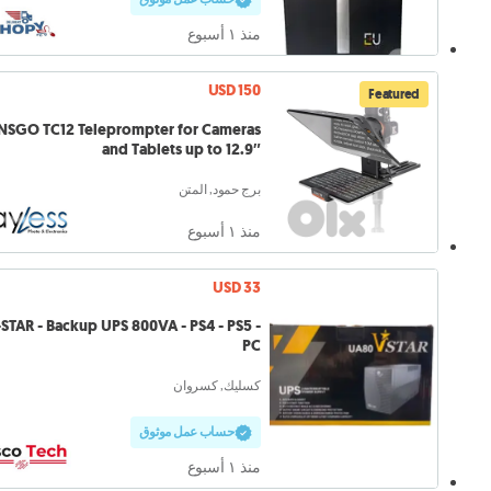
منذ ١ أسبوع
USD 150
Featured
NSGO TC12 Teleprompter for Cameras
and Tablets up to 12.9″
برج حمود, المتن
منذ ١ أسبوع
USD 33
STAR - Backup UPS 800VA - PS4 - PS5 -
PC
كسليك, كسروان
حساب عمل موثوق
منذ ١ أسبوع