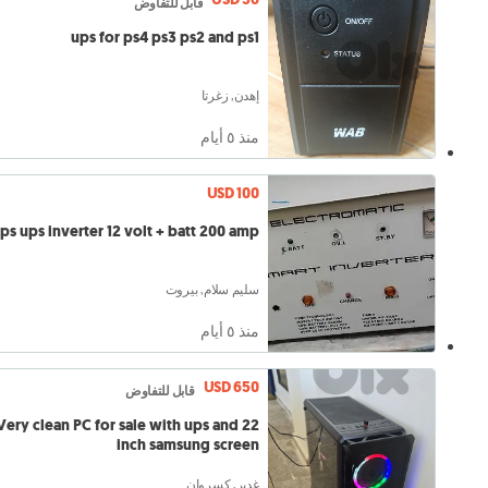
قابل للتفاوض
ups for ps4 ps3 ps2 and ps1
إهدن, زغرتا
منذ ٥ أيام
USD 100
ps ups inverter 12 volt + batt 200 amp
سليم سلام, بيروت
منذ ٥ أيام
USD 650
قابل للتفاوض
Very clean PC for sale with ups and 22
inch samsung screen
غدير, كسروان