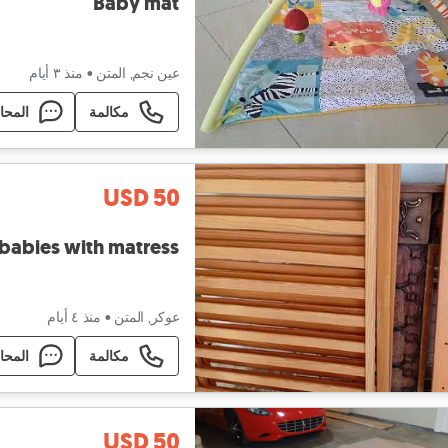
Baby mat
عين نجم, المتن
•
منذ ٣ أيام
مكالمة
المحا
USD 50
 babies with matress
عوكر, المتن
•
منذ ٤ أيام
مكالمة
المحا
USD 50