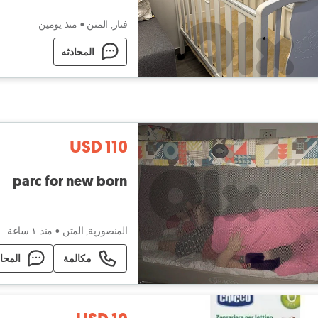
فنار, المتن
•
منذ يومين
المحادثه
USD 110
parc for new born
المنصورية, المتن
•
منذ ١ ساعة
مكالمة
المحا