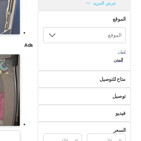
عرض المزيد
الموقع
Ads
لبنان
المتن
متاح للتوصيل
لا
توصيل
نعم
التسليم الذاتي
فيديو
تسليم Pik&Drop
غير متوفر
السعر
متوفر