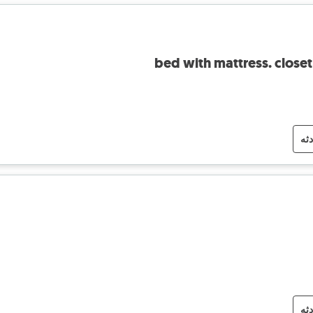
bed with mattress. close
دثه
دثه