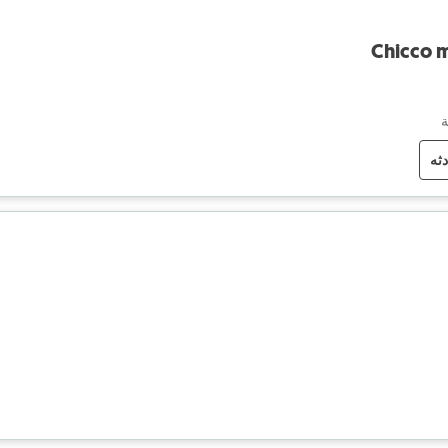
Chicco m
دثه