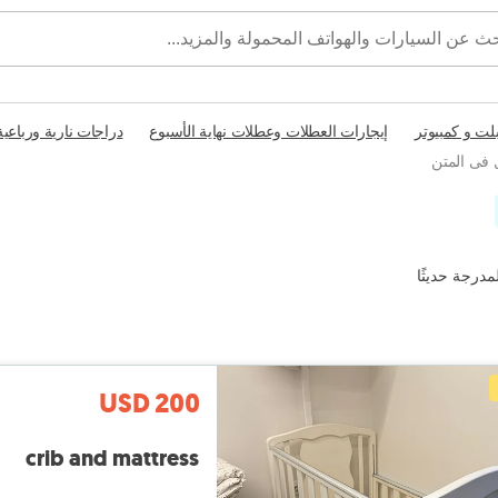
بلت و كمبيوتر
إيجارات العطلات وعطلات نهاية الأسبوع
دراجات نارية ورباعية
 فى المتن
مدرجة حديثًا
USD 200
crib and mattress