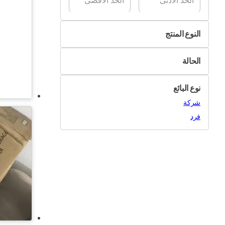
النوع المنتج
السرير
الحالة
مفروشات السرير
جديد
الفرشات
نوع البائع
مستعمل
الخزائن
شركة
الديكورات
فرد
مفروشات أخرى