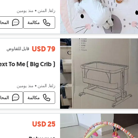
زلقا, المتن
•
منذ يومين
مكالمة
المحا
USD 79
قابل للتفاوض
xt To Me ( Big Crib )
زلقا, المتن
•
منذ يومين
مكالمة
المحا
USD 25