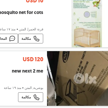
USD 10
osquito net for cots
قرنة الحمرا, المتن
•
منذ ١٧ ساعة
مكالمة
المحا
USD 120
new next 2 me
بوشرية, المتن
•
منذ ١٩ ساعة
مكالمة