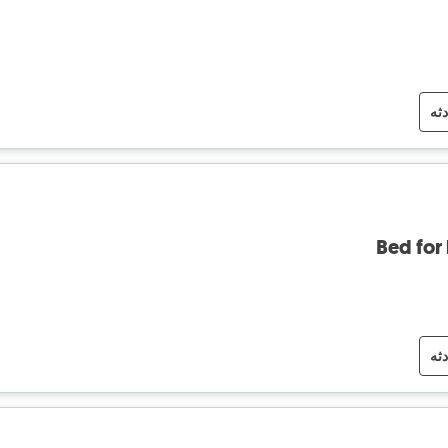
دثه
Bed for
دثه