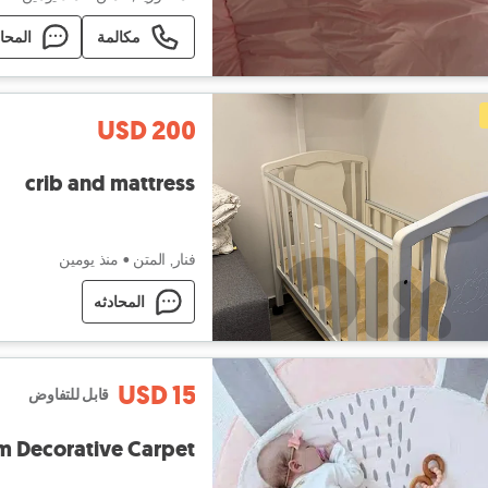
مكالمة
المحا
USD 200
crib and mattress
فنار, المتن
•
منذ يومين
المحادثه
USD 15
قابل للتفاوض
m Decorative Carpet