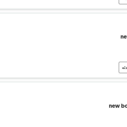
ne
دثه
new bo