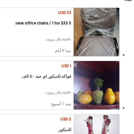
USD 33
5 new office chairs / 1 for $33
عائشة بكار, بيروت
منذ ٣ أيام
USD 1
فواكه للديكور اي حبه ٥٠ الف
عائشة بكار, بيروت
منذ ١ أسبوع
USD 5
للديكور