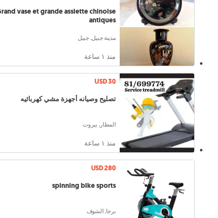
rand vase et grande assiette chinoise
antiques
مدينة جبيل, جبيل
منذ ١ ساعة
USD 30
تصليح وصيانه أجهزة مشي كهربائيه
المطار, بيروت
منذ ١ ساعة
USD 280
spinning bike sports
برجا, الشوف