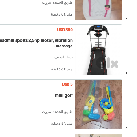
طريق الجديدة, بيروت
منذ ٤٤ دقيقة
USD 350
dmill sports 2,5hp motor, vibration
message,
برجا, الشوف
منذ ٤٣ دقيقة
USD 5
mini golf
طريق الجديدة, بيروت
منذ ٤٦ دقيقة