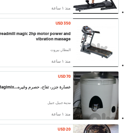
منذ ١ ساعة
USD 350
treadmill magic 2hp motor power and
vibration massage
المطار, بيروت
منذ ١ ساعة
USD 70
عصارة جزر، تفاح، حصرم وغيره...Magimix
مدينة جبيل, جبيل
منذ ١ ساعة
USD 20