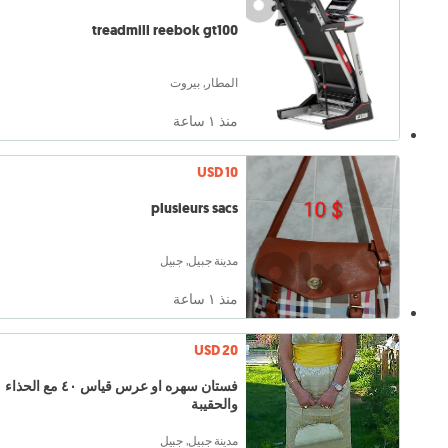
treadmill reebok gt100
المطار, بيروت
منذ ١ ساعة
USD 10
plusieurs sacs
مدينة جبيل, جبيل
منذ ١ ساعة
USD 20
فستان سهره او عرس قياس ٤٠ مع الحذاء
والحقيبة
مدينة جبيل, جبيل