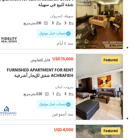
شقة للبيع في سهيلة
سهيلة, كسروان
3
3
210 متر مربع
حساب عمل موثوق
منذ ٤ أيام
USD 15,000
Featured
قابل للتفاوض
FURNISHED APARTMENT FOR RENT
ACHRAFIEH شقق للإيجار أشرفية
بيروت, لبنان
3
1
220 متر مربع
حساب عمل موثوق
منذ أسبوعين
USD 4,500
Featured