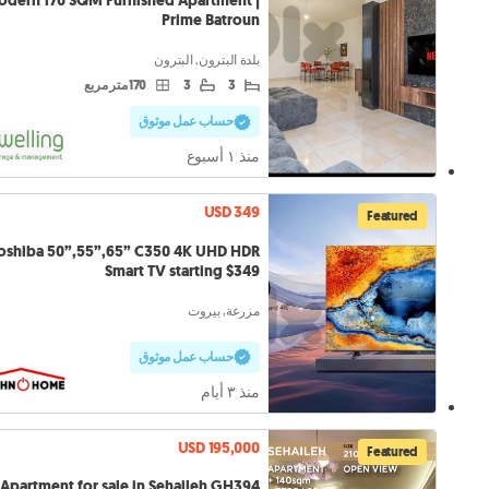
dern 170 SQM Furnished Apartment |
Prime Batroun
بلدة البترون, البترون
3
3
170 متر مربع
حساب عمل موثوق
منذ ١ أسبوع
USD 349
Featured
oshiba 50”,55”,65” C350 4K UHD HDR
Smart TV starting $349
مزرعة, بيروت
حساب عمل موثوق
منذ ٣ أيام
USD 195,000
Featured
Apartment for sale in Sehaileh GH394