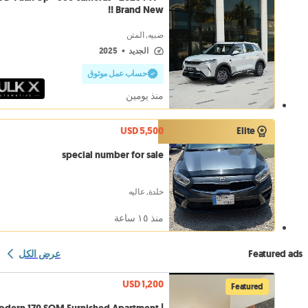
Brand New !!
ضبيه, المتن
الجديد
•
2025
حساب عمل موثوق
منذ يومين
USD 5,500
Elite
special number for sale
خلدة, عاليه
منذ ١٥ ساعة
Featured ads
عرض الكل
USD 1,200
Featured