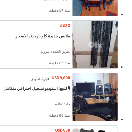
منذ ٤٩ دقيقة
USD 2
ملابس جديدة كلو بارخض الاسعار
طريق الجديدة, بيروت
منذ ٤٩ دقيقة
USD 9,000
قابل للتفاوض
🎙️ للبيع: استوديو تسجيل احترافي متكامل
خلدة, عاليه
منذ ٥٤ دقيقة
USD 650