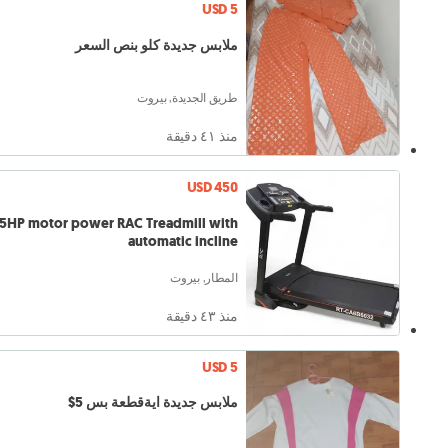
USD 5
ملابس جديدة كلو بنص السعر
طريق الجديدة, بيروت
منذ ٤١ دقيقة
USD 450
mill with
automatic incline
المطار, بيروت
منذ ٤٣ دقيقة
USD 5
ملابس جديدة ايةقطعة بس 5$