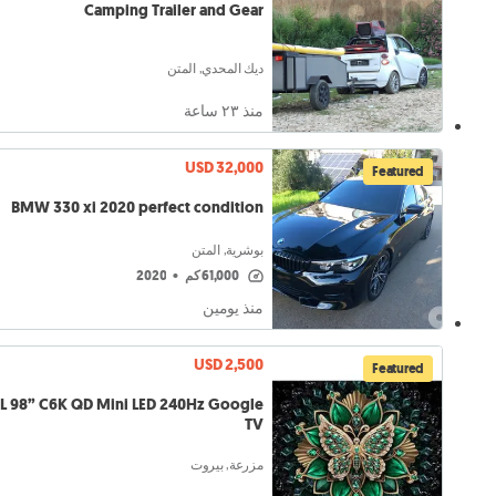
Camping Trailer and Gear
ديك المحدي, المتن
منذ ٢٣ ساعة
USD 32,000
Featured
BMW 330 xi 2020 perfect condition
بوشرية, المتن
61,000 كم
•
2020
منذ يومين
USD 2,500
Featured
L 98” C6K QD Mini LED 240Hz Google
TV
مزرعة, بيروت