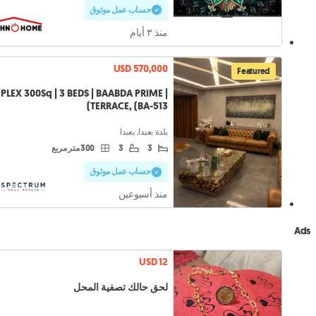
حساب عمل موثوق
منذ ٣ أيام
USD 570,000
Featured
PLEX 300Sq | 3 BEDS | BAABDA PRIME |
TERRACE, (BA-513)
بلدة بعبدا, بعبدا
3
3
300 متر مربع
حساب عمل موثوق
منذ أسبوعين
Ads
USD 12
لحق حالك تصفية المحل