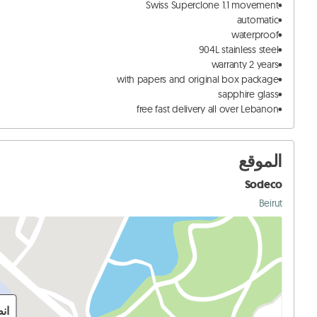
•free fast delivery all over Lebanon
الموقع
Sodeco
Beirut
ان