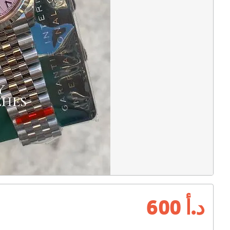
د.أ 600