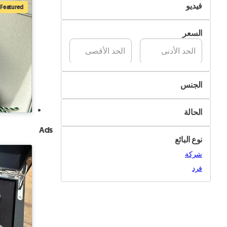
فيديو
Featured
تسليم Pik&Drop
غير متوفر
السعر
متوفر
الجنس
رجال
الحالة
نساء
جديد
Ads
نوع البائع
مستعمل
شركة
فرد