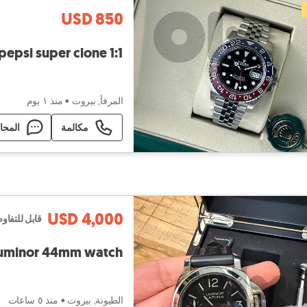
USD 850
epsi super clone 1:1
المرفأ, بيروت
•
منذ ١ يوم
مكالمة
المحا
USD 4,000
قابل للتفا
 Luminor 44mm watch
الطيونة, بيروت
•
منذ ٥ ساعات