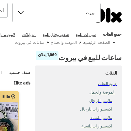
بيروت
جميع الفئات
سيارات للبيع
شقق وفلل للبيع
موبايلات
لابتوب، تا
الصفحة الرئيسية
/
الموضة والجمال
/
ساعات فى بيروت
1,069 إعلان
ساعات للبيع في بيروت
الفئات
صنف حسب
:
ال
Elite ads
جميع الفئات
الموضة والجمال
Elite
ملابس للرجال
اكسسوارات للرجال
ملابس للنساء
اكسسوارات للنساء