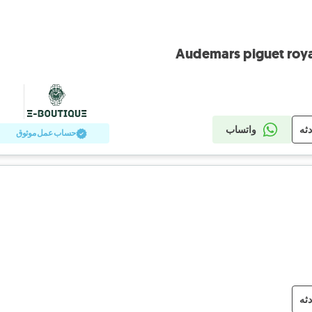
Audemars piguet royal
دثه
واتساب
حساب عمل موثوق
دثه