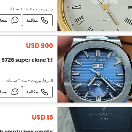
بربير, بيروت
•
منذ ٦ ساعات
مكالمة
المحا
USD 900
 5726 super clone 1:1
المرفأ, بيروت
•
منذ ٦ ساعات
مكالمة
المحا
USD 15
ch empty box empty