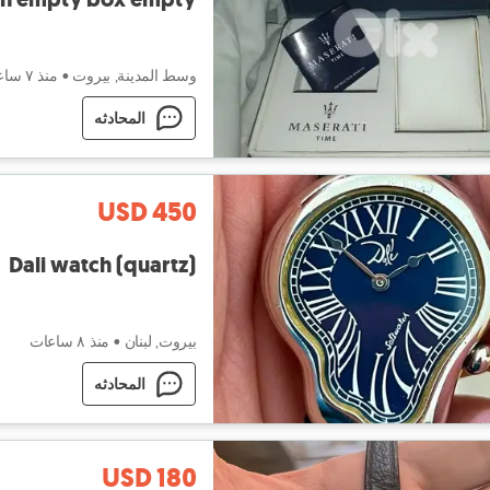
وسط المدينة, بيروت
•
منذ ٧ ساعات
المحادثه
USD 450
Dali watch (quartz)
بيروت, لبنان
•
منذ ٨ ساعات
المحادثه
USD 180