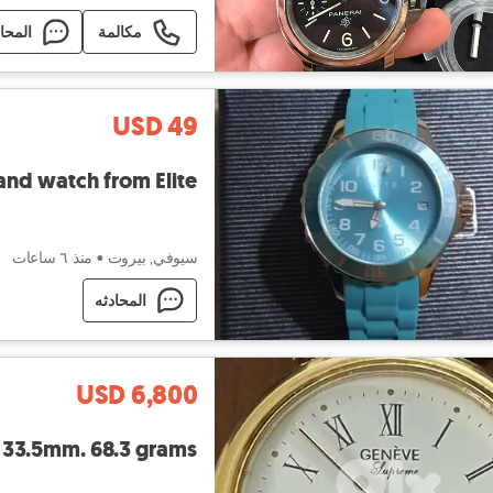
مكالمة
المحا
USD 49
and watch from Elite
سيوفي, بيروت
•
منذ ٦ ساعات
المحادثه
USD 6,800
 33.5mm. 68.3 grams.