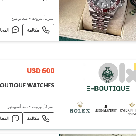
79197711 for mo
المرفأ, بيروت
•
منذ يومين
مكالمة
المحا
USD 600
BOUTIQUE WATCHES
المرفأ, بيروت
•
منذ أسبوعين
مكالمة
المحا