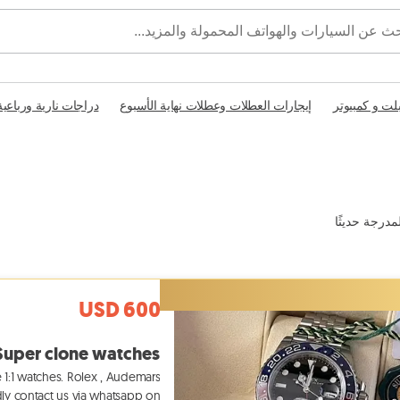
بلت و كمبيوتر
إيجارات العطلات وعطلات نهاية الأسبوع
دراجات نارية ورباعية
مدرجة حديثًا
USD 600
Super clone watches
 1:1 watches. Rolex , Audemars
ndly contact us via whatsapp on