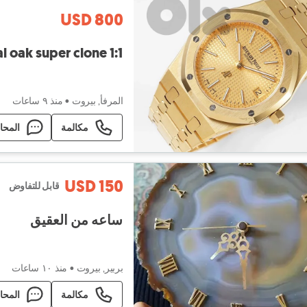
USD 800
 oak super clone 1:1
المرفأ, بيروت
•
منذ ٩ ساعات
مكالمة
المحا
USD 150
قابل للتفاوض
ساعه من العقيق
بربير, بيروت
•
منذ ١۰ ساعات
مكالمة
المحا