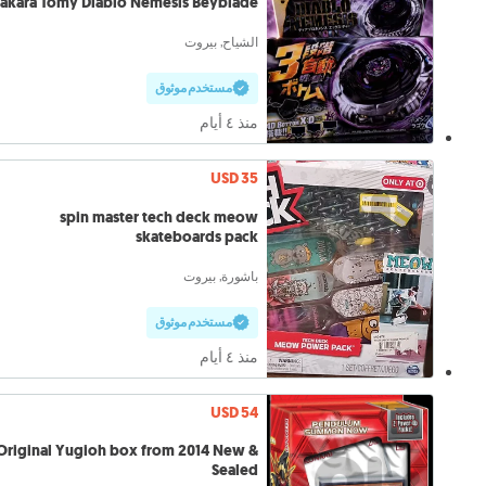
akara Tomy Diablo Nemesis Beyblade
الشياح, بيروت
مستخدم موثوق
منذ ٤ أيام
USD 35
spin master tech deck meow
skateboards pack
باشورة, بيروت
مستخدم موثوق
منذ ٤ أيام
USD 54
Original Yugioh box from 2014 New &
Sealed