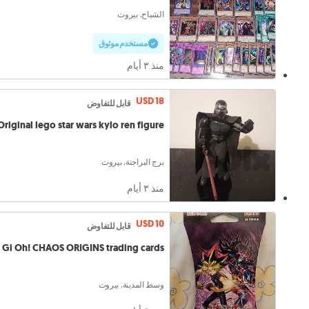
الشياح, بيروت
مستخدم موثوق
منذ ٣ أيام
USD 18
قابل للتفاوض
Original lego star wars kylo ren figure
برج البراجنة, بيروت
منذ ٣ أيام
USD 10
قابل للتفاوض
 Gi Oh! CHAOS ORIGINS trading cards
وسط المدينة, بيروت