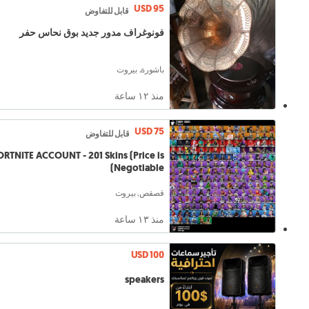
USD 95
قابل للتفاوض
فونوغراف مدور جديد بوق نحاس حفر
باشورة, بيروت
منذ ١٢ ساعة
USD 75
قابل للتفاوض
ORTNITE ACCOUNT - 201 Skins (Price is
Negotiable)
قصقص, بيروت
منذ ١٣ ساعة
USD 100
speakers