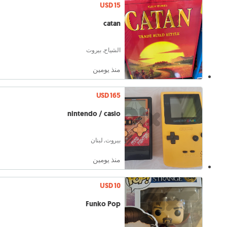
USD 15
catan
الشياح, بيروت
منذ يومين
USD 165
nintendo / casio
بيروت, لبنان
منذ يومين
USD 10
Funko Pop