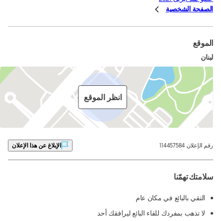
الصفحة الشخصية
الموقع
لبنان
انظر الموقع
رقم الإعلان 114457584
الإبلاغ عن هذا الإعلان
سلامتك تهمّنا
التقي بالبائع في مكان عام
لا تذهب بمفردك للقاء البائع ليرافقك أحد