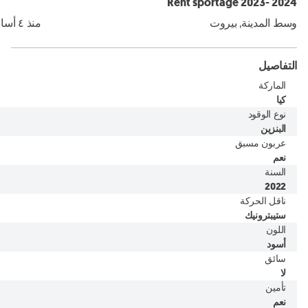
Rent sportage 2023- 2024
وسط المدينة, بيروت
منذ ٤ أسابيع
التفاصيل
الماركة
كيا
نوع الوقود
البنزين
عربون مسبق
نعم
السنة
2022
ناقل الحركة
ستيبترونيك
اللون
أسود
سائق
لا
تأمين
نعم