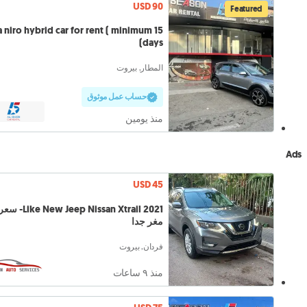
USD 90
Featured
a niro hybrid car for rent ( minimum 15
days)
المطار, بيروت
حساب عمل موثوق
منذ يومين
Ads
USD 45
Like New Jeep Nissan Xtrail 2021- س
مغر جدا
فردان, بيروت
منذ ٩ ساعات