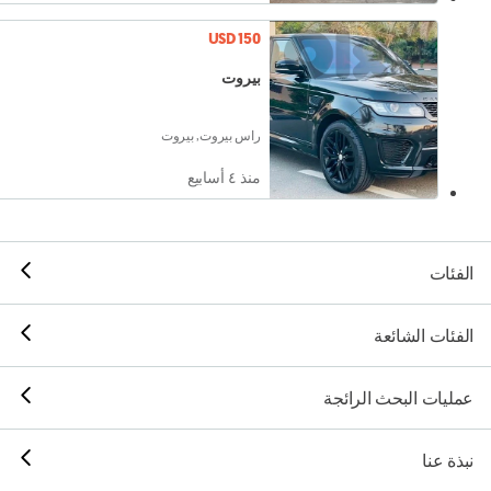
USD 150
بيروت
راس بيروت, بيروت
منذ ٤ أسابيع
الفئات
الفئات الشائعة
عمليات البحث الرائجة
نبذة عنا