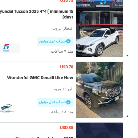
USD 75
yundai Tucson 2025 4*4 ( minimum 15
days)
المطار, بيروت
حساب عمل موثوق
منذ ٩ ساعات
USD 70
Wonderful GMC Denalli Like New
الروشة, بيروت
حساب عمل موثوق
منذ ١٨ ساعة
USD 85