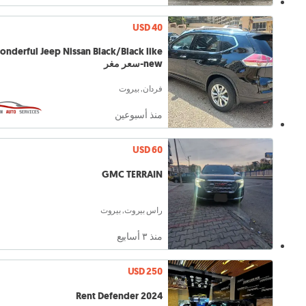
USD 40
nderful Jeep Nissan Black/Black like
new-سعر مغر
فردان, بيروت
منذ أسبوعين
USD 60
GMC TERRAIN
راس بيروت, بيروت
منذ ٣ أسابيع
USD 250
Rent Defender 2024