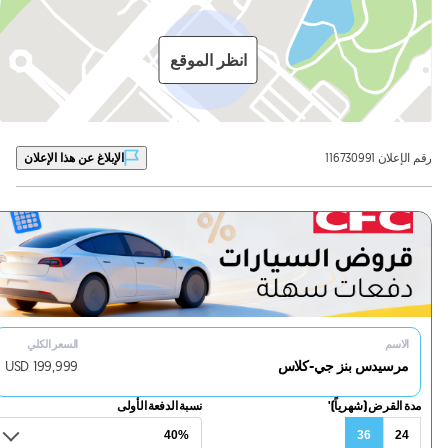
انظر الموقع
رقم الإعلان 116730991
الإبلاغ عن هذا الإعلان
الاسم
السعر الكلي
مرسيدس بنز جي-كلاس
199,999
USD
مدة القرض (شهرياً)'
نسبة الدفعة الأولى
36
24