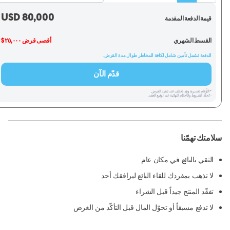
USD
80,000
قيمة الدفعة المقدمة
القسط الشهري
أقصى قرض ٢٥,٠٠٠ $
الدفعة تشمل تأمين شامل لكافة المخاطر طوال مدة القرض.
قدّم الآن
* الأرقام تقديرية وقد تختلف عند تنفيذ القرض.
- تُحدَّد الشروط والأحكام النهائية عند توقيع العقد.
سلامتك تهمّنا
التقي بالبائع في مكان عام
لا تذهب بمفردك للقاء البائع ليرافقك أحد
تفقّد المنتج جيداً قبل الشراء
لا تدفع مسبقاً أو تحوّل المال قبل التأكّد من الغرض