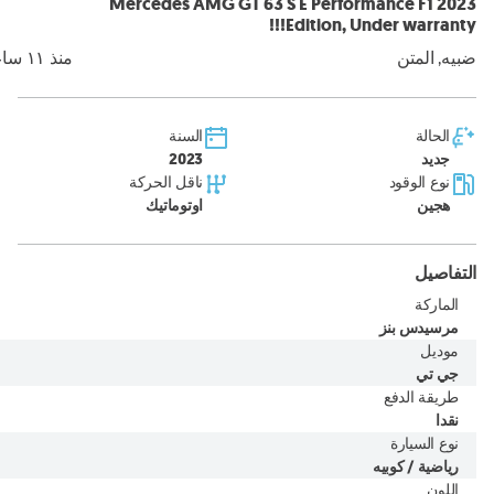
2023 Mercedes AMG GT 63 S E Performance F1
Edition, Under warranty!!!
ضبيه, المتن
منذ ١١ ساعة
الحالة
السنة
جديد
2023
نوع الوقود
ناقل الحركة
هجين
اوتوماتيك
التفاصيل
الماركة
مرسيدس بنز
موديل
جي تي
طريقة الدفع
نقدا
نوع السيارة
رياضية / كوبيه
اللون