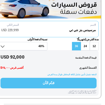
الاسم
السعر الكلي
مرسيدس بنز جي تي
229,999
USD
مدة القرض (شهرياً)'
نسبة الدفعة الأولى
36
24
12
USD
92,000
قيمة الدفعة المقدمة
القسط الشهري
أقصى قرض ٢٥,٠٠٠ $
الدفعة تشمل تأمين شامل لكافة المخاطر طوال مدة القرض.
قدّم الآن
* الأرقام تقديرية وقد تختلف عند تنفيذ القرض.
- تُحدَّد الشروط والأحكام النهائية عند توقيع العقد.