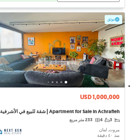
موثق
USD 1,000,000
Apartment for Sale in Achrafieh | شقة للبيع في الأشرفية
3
4
233 متر مربع
بيروت, لبنان
منذ ٤۰ دقيقة