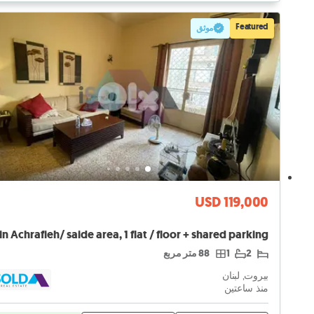
Featured
موثق
USD 119,000
2
1
88 متر مربع
بيروت, لبنان
منذ ساعتين