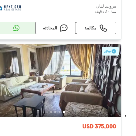
بيروت, لبنان
منذ ٤۰ دقيقة
مكالمة
المحادثه
موثق
USD 375,000