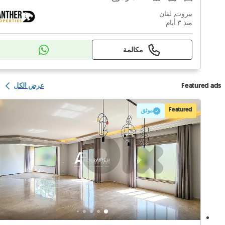
بيروت, لبنان
منذ ٣ أيام
مكالمة
Featured ads
عرض الكل
Featured
موثق