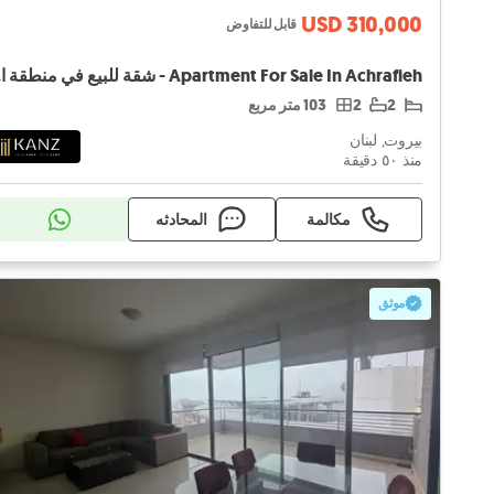
USD 310,000
قابل للتفاوض
afieh
2
2
103 متر مربع
بيروت, لبنان
منذ ٥۰ دقيقة
مكالمة
المحادثه
موثق