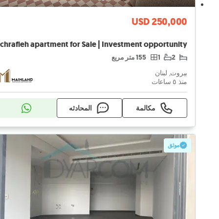
USD 250,000
2
1
155 متر مربع
بيروت, لبنان
منذ ٥ ساعات
مكالمة
المحادثه
موثق