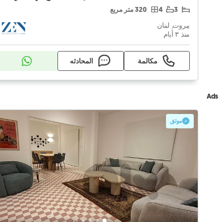
3
4
320 متر مربع
بيروت, لبنان
منذ ٣ أيام
مكالمة
المحادثه
Ads
موثق