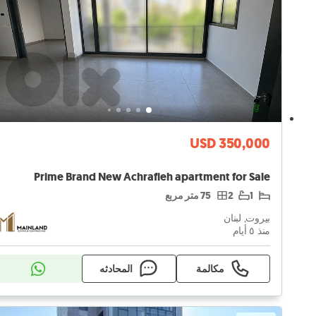
USD 350,000
Prime Brand New Achrafieh apartment for Sale
1
2
75 متر مربع
بيروت, لبنان
منذ ٥ أيام
مكالمة
المحادثه