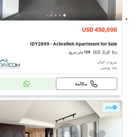
USD 450,000
DY2849 - Achrafieh Apartment for Sale!
2
2
108 متر مربع
بيروت, لبنان
منذ يومين
مكالمة
موثق