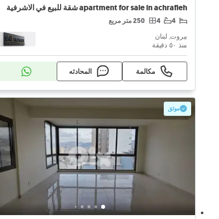
apartment for sale in achrafieh شقة للبيع في الاشرفية
4
4
250 متر مربع
بيروت, لبنان
منذ ٥۰ دقيقة
مكالمة
المحادثه
موثق