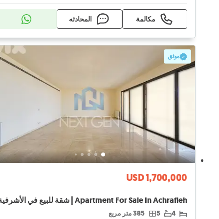
مكالمة
المحادثه
موثق
USD 1,700,000
Apartment For Sale In Achrafieh | شقة للبيع في الأشرفية
4
5
385 متر مربع