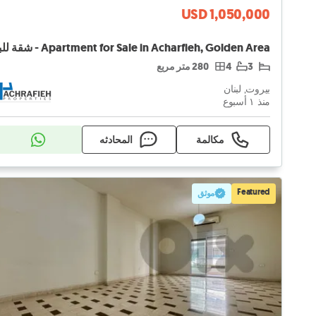
USD 1,050,000
3
4
280 متر مربع
بيروت, لبنان
منذ ١ أسبوع
مكالمة
المحادثه
Featured
موثق