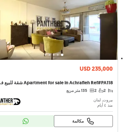
USD 235,000
 Achrafieh Ref#PA118
2
2
135 متر مربع
بيروت, لبنان
منذ ٤ أيام
مكالمة