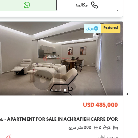
مكالمة
Featured
موثق
USD 485,000
2
2
202 متر مربع
بيروت, لبنان