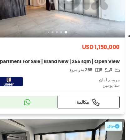
USD 1,150,000
3
5
255 متر مربع
بيروت, لبنان
منذ يومين
مكالمة
موثق