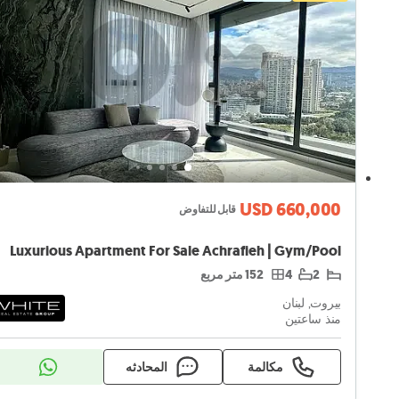
USD 660,000
قابل للتفاوض
Luxurious Apartment For Sale Achrafieh | Gym/Pool
2
4
152 متر مربع
بيروت, لبنان
منذ ساعتين
مكالمة
المحادثه