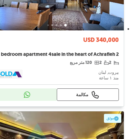
USD 340,000
2
2
120 متر مربع
بيروت, لبنان
منذ ١ ساعة
مكالمة
موثق