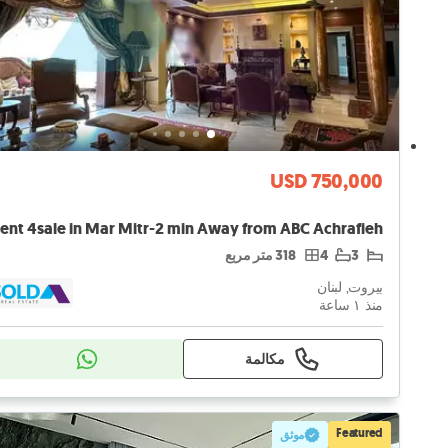
USD 750,000
3
4
318 متر مربع
بيروت, لبنان
منذ ١ ساعة
مكالمة
Featured
موثق