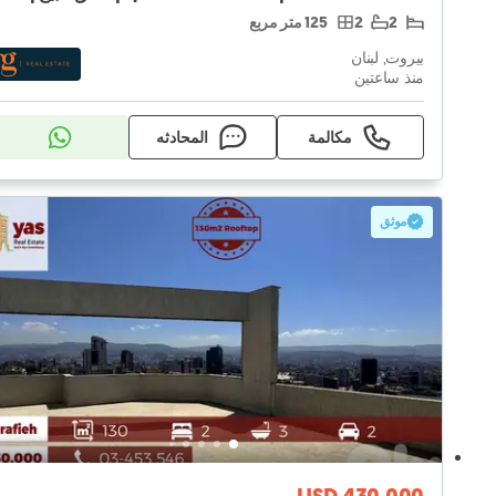
2
2
125 متر مربع
بيروت, لبنان
منذ ساعتين
مكالمة
المحادثه
موثق