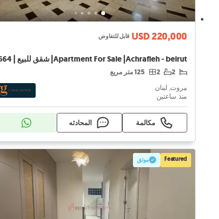
USD 220,000
قابل للتفاوض
2
2
125 متر مربع
بيروت, لبنان
منذ ساعتين
مكالمة
المحادثه
Featured
موثق