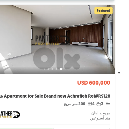
Featured
USD 600,000
3
4
200 متر مربع
بيروت, لبنان
منذ أسبوعين