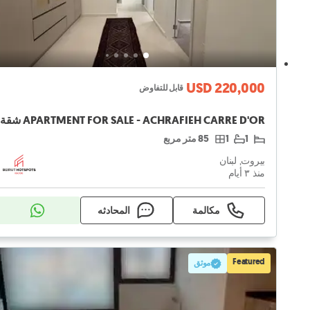
USD 220,000
قابل للتفاوض
1
1
85 متر مربع
بيروت, لبنان
منذ ٣ أيام
مكالمة
المحادثه
Featured
موثق