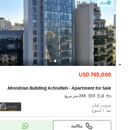
موثق
USD 765,000
Mondrian Building Achrafieh - Apartment for Sale.
3
3
255 متر مربع
بيروت, لبنان
منذ ١ أسبوع
مكالمة