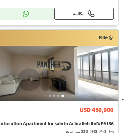
مكالمة
Elite
Elite
USD 450,000
Ref#PA136
3
3
220 متر مربع