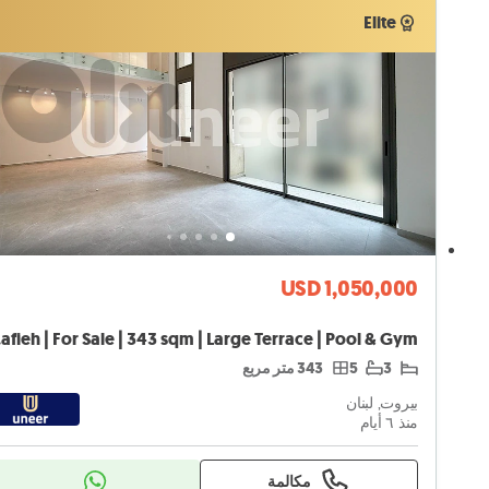
موثق
Elite
Elite
USD 1,050,000
& Gym
3
5
343 متر مربع
بيروت, لبنان
منذ ٦ أيام
مكالمة