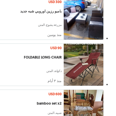
USD 300
بامبو رزين اوروبي شبه جديد
مزرعة يشوع, المتن
منذ يومين
USD 90
FOLDABLE LONG CHAIR
دكوانة, المتن
منذ ٣ أيام
USD 600
bamboo set x2
ضبيه, المتن