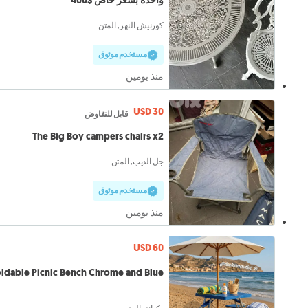
واحدة بسعر خاص $400
كورنيش النهر, المتن
مستخدم موثوق
منذ يومين
USD 30
قابل للتفاوض
The Big Boy campers chairs x2
جل الديب, المتن
مستخدم موثوق
منذ يومين
USD 60
ldable Picnic Bench Chrome and Blue