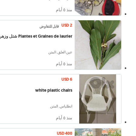
منذ ٥ أيام
USD 2
قابل للتفاوض
Plantes et Graines de laurier شتل وزهر غار
عين العلق, المتن
منذ ٥ أيام
USD 6
white plastic chairs
انطلياس, المتن
منذ ٥ أيام
USD 400