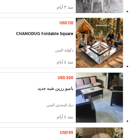
منذ ٣ أيام
USD 110
CHANODUG Foldable Square
دكوانة, المتن
منذ ٤ أيام
USD 300
بامبو رزين شبه جديد
ديك المحدي, المتن
منذ ٤ أيام
USD 95