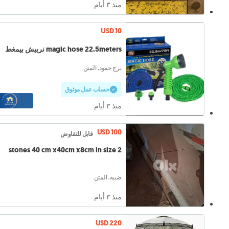
منذ ٣ أيام
USD 10
magic hose 22.5meters نربيش بيمغط
برج حمود, المتن
حساب عمل موثوق
منذ ٣ أيام
USD 100
قابل للتفاوض
2 stones 40 cm x40cm x8cm in size
ضبيه, المتن
منذ ٣ أيام
USD 220