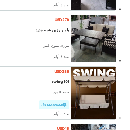
منذ ٤ أيام
USD 270
بامبو رزين شبه جديد
مزرعة يشوع, المتن
منذ ٤ أيام
USD 280
swing 101
ضبيه, المتن
مستخدم موثوق
منذ ٥ أيام
USD 15