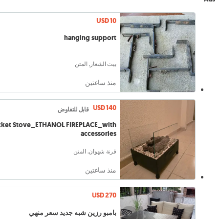
USD 10
hanging support
بيت الشعار, المتن
منذ ساعتين
USD 140
قابل للتفاوض
ket Stove_ETHANOL FIREPLACE_with
accessories
قرنة شهوان, المتن
منذ ساعتين
USD 270
بامبو رزين شبه جديد سعر منهي