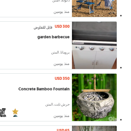
دكوانة, المتن
منذ يومين
USD 300
قابل للتفاوض
garden barbecue
برومانا, المتن
منذ يومين
USD 350
Concrete Bamboo Fountain
حرش تابت, المتن
منذ يومين
USD 65