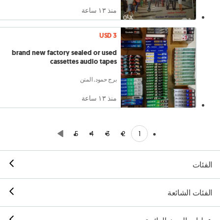
منذ ١٣ ساعة
USD 3
brand new factory sealed or used
cassettes audio tapes
برج حمود, المتن
منذ ١٣ ساعة
1
5
4
3
2
الفئات
الفئات الشائعة