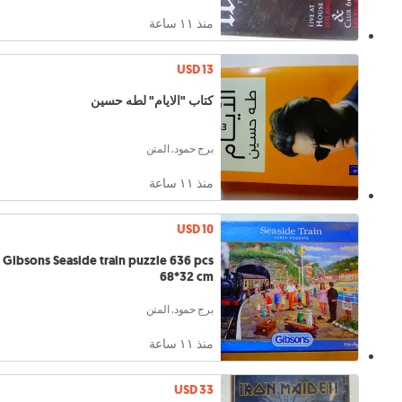
منذ ١١ ساعة
USD 13
كتاب "الايام" لطه حسين
برج حمود, المتن
منذ ١١ ساعة
USD 10
Gibsons Seaside train puzzle 636 pcs
68*32 cm
برج حمود, المتن
منذ ١١ ساعة
USD 33