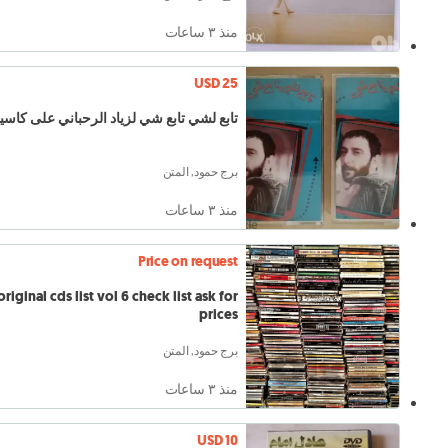
منذ ٣ ساعات
USD 25
تابع لشي تابع شي لزياد الرحباني على كاسيتين
برج حمود, المتن
منذ ٣ ساعات
Price on request
original cds list vol 6 check list ask for
prices
برج حمود, المتن
منذ ٣ ساعات
USD 10