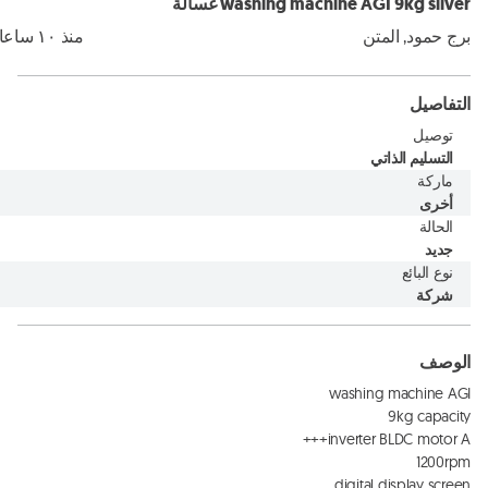
washing machine AGI 9kg silver غسالة
برج حمود, المتن
منذ ١۰ ساعات
التفاصيل
توصيل
التسليم الذاتي
ماركة
أخرى
الحالة
جديد
نوع البائع
شركة
الوصف