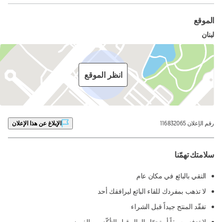
الموقع
لبنان
انظر الموقع
رقم الإعلان 116832065
الإبلاغ عن هذا الإعلان
سلامتك تهمّنا
التقي بالبائع في مكان عام
لا تذهب بمفردك للقاء البائع ليرافقك أحد
تفقّد المنتج جيداً قبل الشراء