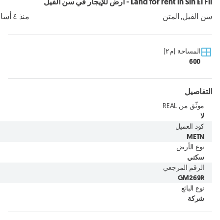
Land for rent in Sin El Fil - أرض للإيجار في سن الفيل
سن الفيل, المتن
منذ ٤ أسابيع
المساحة (م٢)
600
التفاصيل
موثّق من REAL
لا
كود العميل
METN
نوع الأرض
سكني
الرقم المرجعي
GM269R
نوع البائع
شركة