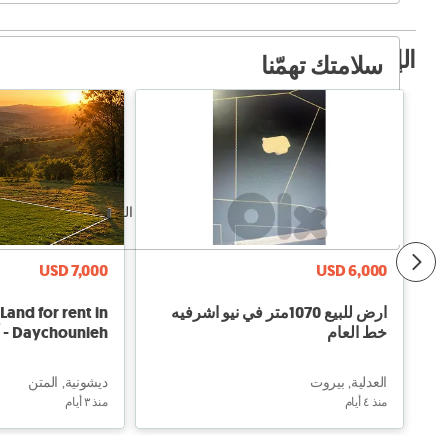
الإعلانات ذات الصلة
سلامتك تهمّنا
التقي بالبائع في مكان عام
لا تذهب بمفردك للقاء البائع ليرافقك أحد
تفقّد المنتج جيداً قبل الشراء
لا تدفع مسبقاً أو تحوّل المال قبل التأكّد من الغرض
USD 7,000
USD 6,000
ارض للبيع 1070متر في نيو اشرفيه
and for rent in
خط العام
الديشونية
العدلية, بيروت
ديشونية, المتن
منذ ٤ أيام
منذ ٣ أيام