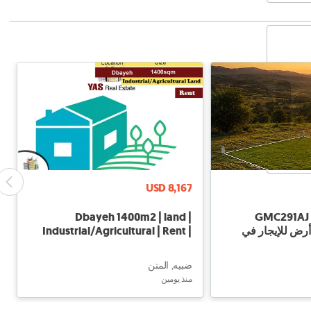
USD 8,167
Dbayeh 1400m2 | land |
GMC291AJ L
Daychounieh - أرض للإيجار في
Industrial/Agricultural | Rent |
Catch | MJ |
ضبيه, المتن
منذ يومين