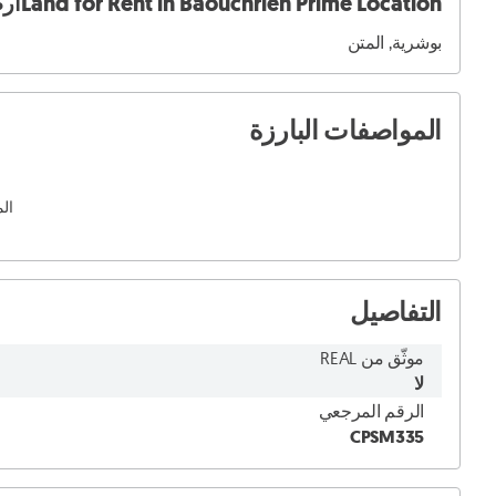
Land for Rent in Baouchrieh Prime Locationأرض للإيجار CPSM335
بوشرية, المتن
المواصفات البارزة
الم
التفاصيل
موثّق من REAL
لا
الرقم المرجعي
CPSM335