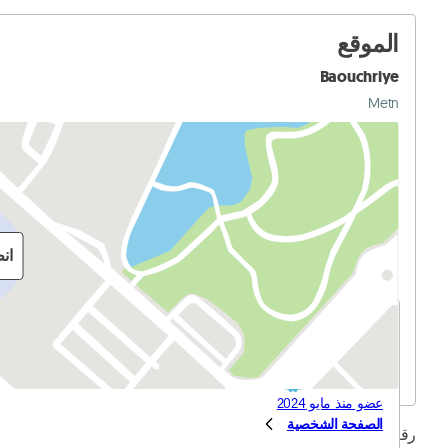
الموقع
Baouchriye
Metn
ان
مدرجة من قبل وكالة
C-Properties
عضو منذ مايو 2024
الصفحة الشخصية
رقم الإعلان 116442919