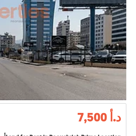
د.أ 7,500