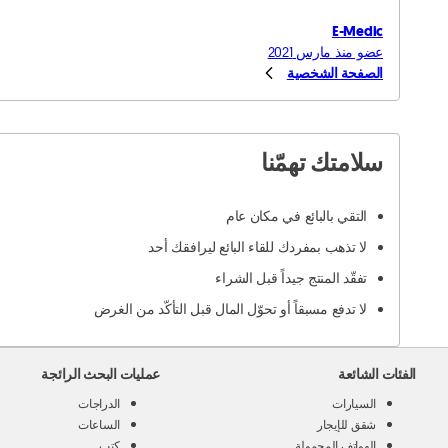
E-Medic
عضو منذ مارس 2021
الصفحة الشخصية
سلامتك تهمّنا
التقي بالبائع في مكان عام
لا تذهب بمفردك للقاء البائع ليرافقك أحد
تفقّد المنتج جيداً قبل الشراء
لا تدفع مسبقاً أو تحوّل المال قبل التأكّد من الغرض
الفئات الشائعة
عمليات البحث الرائجة
السيارات
الدراجات
شقق للإيجار
الساعات
الهواتف المحمولة
كتب