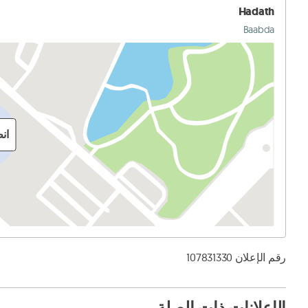
Hadath
Baabda
ان
رقم الإعلان 107831330