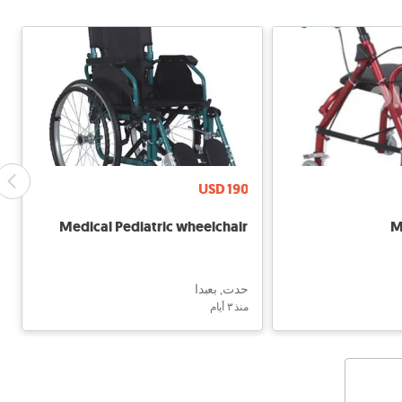
USD 190
Medical Pediatric wheelchair
M
حدت, بعبدا
منذ ٣ أيام