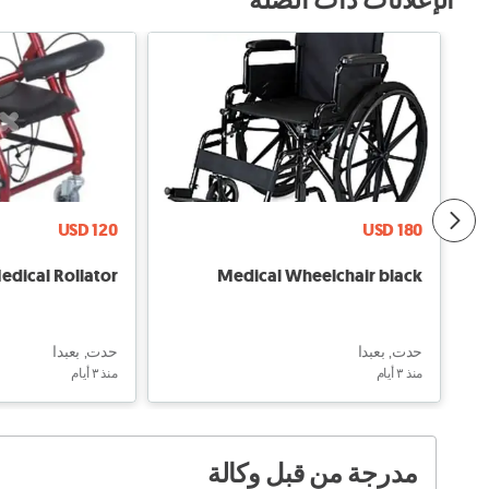
الإعلانات ذات الصلة
USD 120
USD 180
edical Rollator
Medical Wheelchair black
حدت, بعبدا
حدت, بعبدا
منذ ٣ أيام
منذ ٣ أيام
مدرجة من قبل وكالة