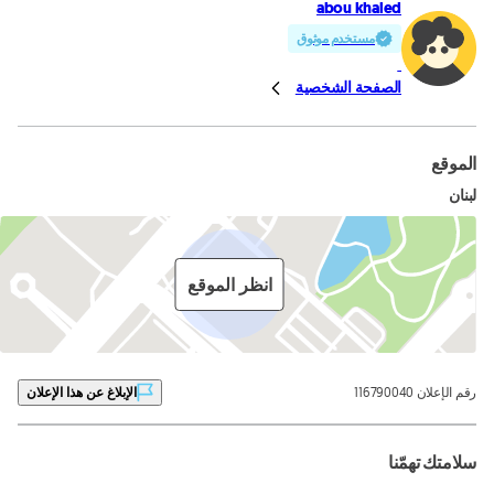
abou khaled
مستخدم موثوق
الصفحة الشخصية
الموقع
لبنان
انظر الموقع
رقم الإعلان 116790040
الإبلاغ عن هذا الإعلان
سلامتك تهمّنا