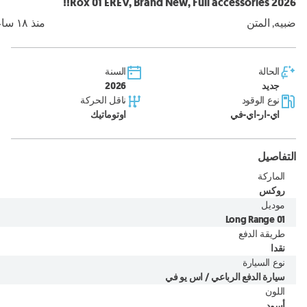
2026 Rox 01 EREV, Brand New, Full accessories!!
ضبيه, المتن
منذ ١٨ ساعة
الحالة
السنة
جديد
2026
نوع الوقود
ناقل الحركة
اي-ار-اي-في
اوتوماتيك
التفاصيل
الماركة
روكس
موديل
01 Long Range
طريقة الدفع
نقدا
نوع السيارة
سيارة الدفع الرباعي / اس يو في
اللون
أسود