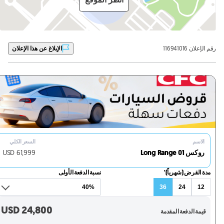
رقم الإعلان 116941016
الإبلاغ عن هذا الإعلان
الاسم
السعر الكلي
روكس 01 Long Range
61,999
USD
مدة القرض (شهرياً)'
نسبة الدفعة الأولى
36
24
12
USD
24,800
قيمة الدفعة المقدمة