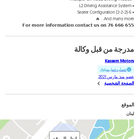
𝗙𝗼𝗿 𝗺𝗼𝗿𝗲 𝗶𝗻𝗳𝗼𝗿𝗺𝗮𝘁𝗶𝗼𝗻 𝗰𝗼𝗻𝘁𝗮𝗰𝘁 𝘂𝘀 𝗼𝗻 𝟳𝟲 𝟲𝟲𝟲 𝟲𝟱𝟱
مدرجة من قبل وكالة
Kassem Motors
حساب عمل موثوق
عضو منذ مارس 2021
الصفحة الشخصية
الموقع
لبنان
انظر الموقع