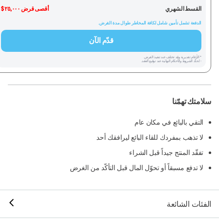
القسط الشهري
أقصى قرض ٢٥,٠٠٠ $
الدفعة تشمل تأمين شامل لكافة المخاطر طوال مدة القرض.
قدّم الآن
* الأرقام تقديرية وقد تختلف عند تنفيذ القرض.
- تُحدَّد الشروط والأحكام النهائية عند توقيع العقد.
سلامتك تهمّنا
التقي بالبائع في مكان عام
لا تذهب بمفردك للقاء البائع ليرافقك أحد
تفقّد المنتج جيداً قبل الشراء
لا تدفع مسبقاً أو تحوّل المال قبل التأكّد من الغرض
الفئات الشائعة