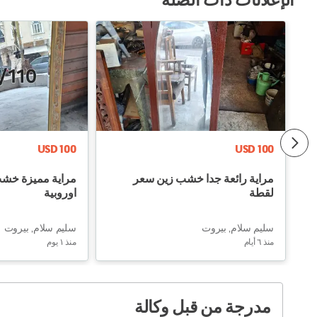
الإعلانات ذات الصلة
USD 100
USD 100
مراية رائعة جدا خشب زين سعر
مراية مميزة خشب
لقطة
اوروبية
سليم سلام, بيروت
سليم سلام, بيروت
منذ ٦ أيام
منذ ١ يوم
مدرجة من قبل وكالة