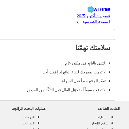
Ali Farhat
عضو منذ أكتوبر 2025
الصفحة الشخصية
سلامتك تهمّنا
التقي بالبائع في مكان عام
لا تذهب بمفردك للقاء البائع ليرافقك أحد
تفقّد المنتج جيداً قبل الشراء
لا تدفع مسبقاً أو تحوّل المال قبل التأكّد من الغرض
الفئات الشائعة
عمليات البحث الرائجة
السيارات
الدراجات
شقق للإيجار
الساعات