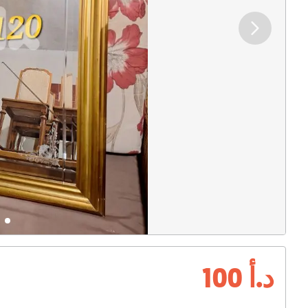
د.أ 100