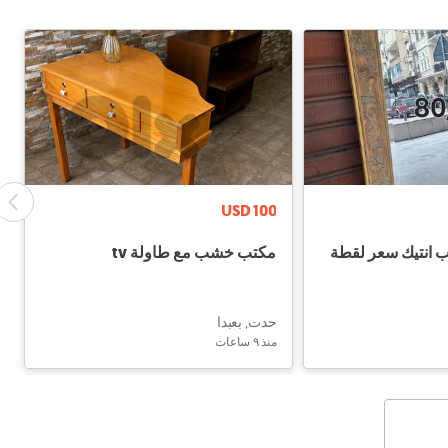
USD 100
 انتيك سعر لقطة
مكتب خشب مع طاولة tv
حدت, بعبدا
منذ ٩ ساعات