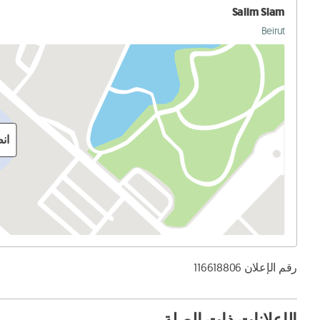
Salim Slam
Beirut
ان
رقم الإعلان 116618806