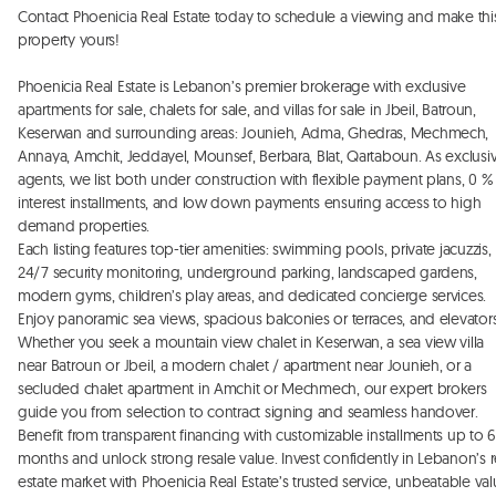
Contact Phoenicia Real Estate today to schedule a viewing and make this
property yours!

Phoenicia Real Estate is Lebanon’s premier brokerage with exclusive 
apartments for sale, chalets for sale, and villas for sale in Jbeil, Batroun, 
Keserwan and surrounding areas: Jounieh, Adma, Ghedras, Mechmech, 
Annaya, Amchit, Jeddayel, Mounsef, Berbara, Blat, Qartaboun. As exclusiv
agents, we list both under construction with flexible payment plans, 0 % 
interest installments, and low down payments ensuring access to high 
demand properties. 

Each listing features top-tier amenities: swimming pools, private jacuzzis, 
24/7 security monitoring, underground parking, landscaped gardens, 
modern gyms, children’s play areas, and dedicated concierge services. 
Enjoy panoramic sea views, spacious balconies or terraces, and elevators.
Whether you seek a mountain view chalet in Keserwan, a sea view villa 
near Batroun or Jbeil, a modern chalet / apartment near Jounieh, or a 
secluded chalet apartment in Amchit or Mechmech, our expert brokers 
guide you from selection to contract signing and seamless handover. 

Benefit from transparent financing with customizable installments up to 6
months and unlock strong resale value. Invest confidently in Lebanon’s re
estate market with Phoenicia Real Estate’s trusted service, unbeatable valu