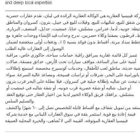
and deep local expertise. 

________________________________________

شركة فينيسيا العقارية هي الوكالة العقارية الرائدة في لبنان، نقدم عقارات حصرية 
من شقق للبيع، شاليهات للبيع، وفيلات للبيع في جبيل، بترون، كسروان والمناطق 
المحيطة: جونيه، أدما، غدراس، مشمّش، عنايا، عمشيت، جدايل، المنصف، البربارة، 
بلاط، قرطبون. بصفتنا وكلاء حصريين، ندرج وحدات قيد الإنشاء ووحدات جاهزة مع 
خطط سداد مرنة، أقساط بدون فوائد بنسبة 0 ٪، ودفعات أولى منخفضة لضمان 
الوصول إلى العقارات عالية الطلب. 

تتميز كل قائمة عقارية بمرافق راقية: حمامات سباحة، جاكوزي خاص، مراقبة 
أمنية على مدار الساعة، مواقف سيارات تحت الأرض، حدائق منسقة، صالات 
رياضية حديثة، مناطق لعب للأطفال، وخدمات كونسيرج مخصصة. استمتع بإطلالات 
بانورامية على البحر، شرفات أو تراسات فسيحة، ومصاعد عالية السرعة. سواء 
كنت تبحث عن شاليه بإطلالة جبلية في كسروان، فيلا مطلة على البحر قرب بترون 
أو جبيل، شاليه أو شقة عصرية قرب جونيه، أو شقة شاليه في عمشيت أو 
مشمّش، يرافقك فريق الوكلاء الخبير لدينا من اختيار العقار حتى توقيع العقد 
والتسليم السلس. 

استفد من تمويل شفاف مع أقساط قابلة للتخصيص تصل إلى ٦٠ شهرًا واكتشف 
قيمة إعادة بيع قوية. استثمر بثقة في سوق العقارات اللبناني مع خدمة شركة 
فينيسيا العقارية الموثوقة، القيمة التي لا تُضاهى، والخبرة المحلية العميقة