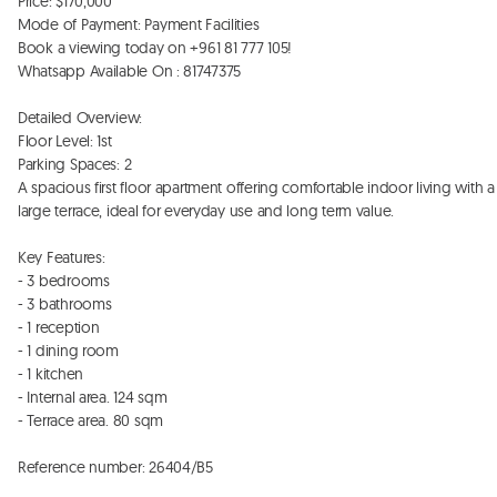
Price: $170,000

Mode of Payment: Payment Facilities

Book a viewing today on +961 81 777 105!

Whatsapp Available On : 81747375

Detailed Overview:

Floor Level: 1st

Parking Spaces: 2

A spacious first floor apartment offering comfortable indoor living with a 
large terrace, ideal for everyday use and long term value. 

Key Features:

- 3 bedrooms

- 3 bathrooms

- 1 reception

- 1 dining room

- 1 kitchen

- Internal area. 124 sqm

- Terrace area. 80 sqm

Reference number: 26404/B5
