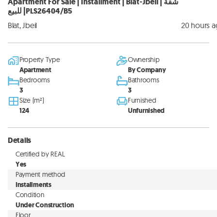
Apartment For Sale | Installment | Blat-Jbeil | شقة
للبيع |PLS26404/B5
Blat, Jbeil
20 hours 
Property Type
Ownership
Apartment
By Company
Bedrooms
Bathrooms
3
3
Size (m²)
Furnished
124
Unfurnished
Details
Certified by REAL
Yes
Payment method
Installments
Condition
Under Construction
Floor