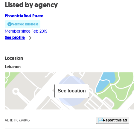
Listed by agency
Phoenicia Real Estate
Verified Business
Member since Feb 2019
See profile
Location
Lebanon
See location
AD ID 116734843
Report this ad