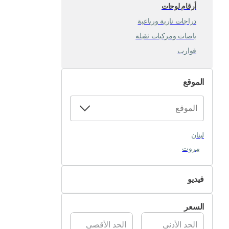
أرقام لوحات
دراجات نارية ورباعية
باصات ومركبات ثقيلة
قوارب
الموقع
لبنان
بيروت
فيديو
غير متوفر
السعر
متوفر