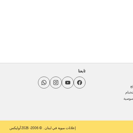
تابعنا
ع
خدام
صوصية
إعلانات مبوبة في لبنان
. © 2006- 2026 أوليكس