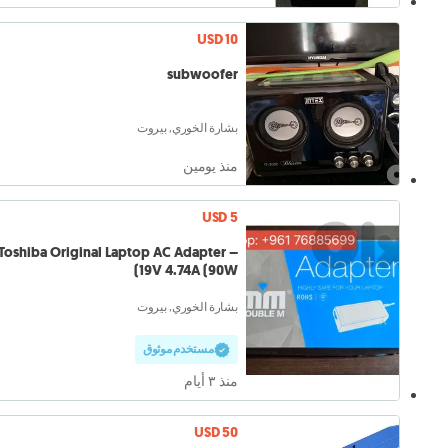
USD 10
subwoofer
بشارة الخوري, بيروت
منذ يومين
USD 5
Toshiba Original Laptop AC Adapter –
19V 4.74A (90W)
بشارة الخوري, بيروت
مستخدم موثوق
منذ ٣ أيام
USD 50