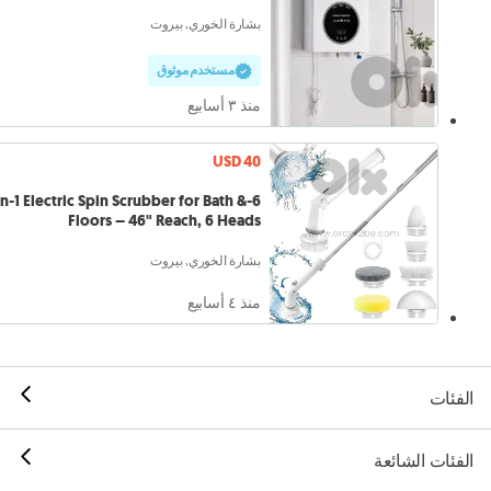
بشارة الخوري, بيروت
مستخدم موثوق
منذ ٣ أسابيع
USD 40
6-in-1 Electric Spin Scrubber for Bath &
Floors – 46" Reach, 6 Heads
بشارة الخوري, بيروت
منذ ٤ أسابيع
الفئات
الفئات الشائعة