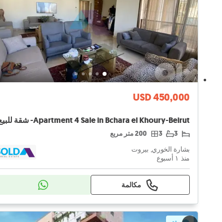
USD 450,000
3
3
200 متر مربع
بشارة الخوري, بيروت
منذ ١ أسبوع
مكالمة