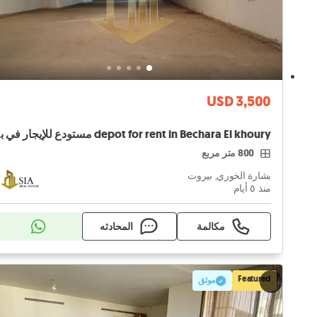
USD 3,500
khoury
800 متر مربع
بشارة الخوري, بيروت
منذ ٥ أيام
مكالمة
المحادثه
Featured
موثق