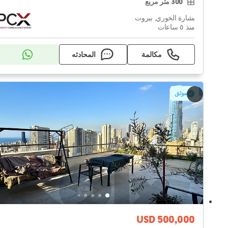
300 متر مربع
بشارة الخوري, بيروت
منذ ٥ ساعات
مكالمة
المحادثه
موثق
USD 500,000