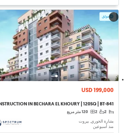
موثق
USD 199,000
2
2
120 متر مربع
بشارة الخوري, بيروت
منذ أسبوعين