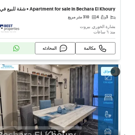
3
4
310 متر مربع
بشارة الخوري, بيروت
منذ ٦ ساعات
مكالمة
المحادثه
موثق