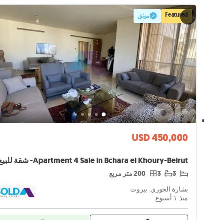
Featured
موثق
USD 450,000
3
3
200 متر مربع
بشارة الخوري, بيروت
منذ ١ أسبوع