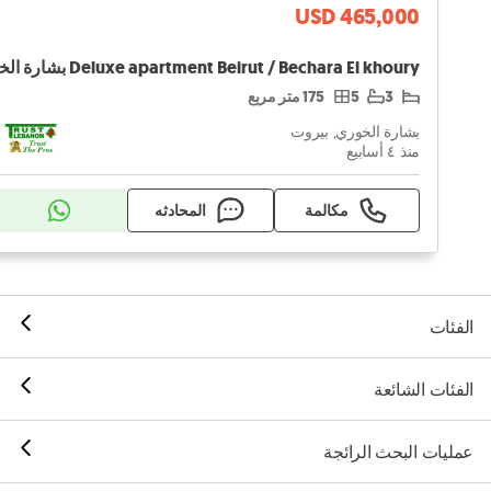
USD 465,000
3
5
175 متر مربع
بشارة الخوري, بيروت
منذ ٤ أسابيع
مكالمة
المحادثه
الفئات
الفئات الشائعة
عمليات البحث الرائجة