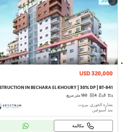
موثق
USD 320,000
3
4
160 متر مربع
بشارة الخوري, بيروت
منذ أسبوعين
مكالمة