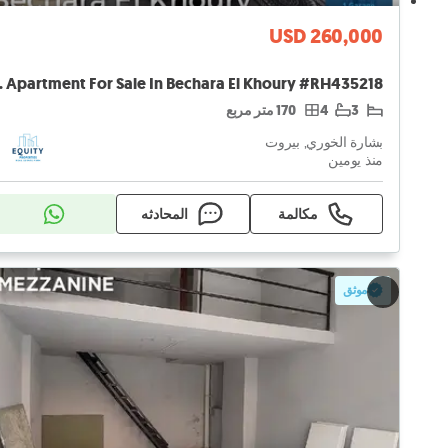
USD 260,000
Khoury #RH435218
3
4
170 متر مربع
بشارة الخوري, بيروت
منذ يومين
مكالمة
المحادثه
موثق