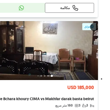
مكالمة
موثق
USD 185,000
3
3
160 متر مربع