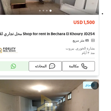
USD 1,500
65 متر مربع
بشارة الخوري, بيروت
منذ ٣ أيام
مكالمة
المحادثه
موثق