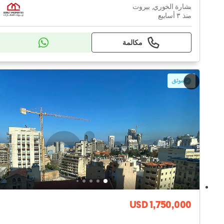
بشارة الخوري, بيروت
منذ ٣ أسابيع
مكالمة
موثق
USD 1,750,000