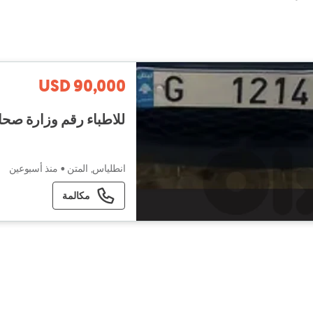
USD 90,000
للاطباء رقم وزارة صحا١٢١٤ت٧١٠٢٠١٠٠
انطلياس, المتن
•
منذ أسبوعين
مكالمة