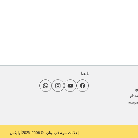
تابعنا
ع
خدام
صوصية
إعلانات مبوبة في لبنان
. © 2006- 2026 أوليكس