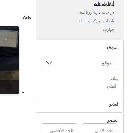
أرقام لوحات
دراجات نارية ورباعية
Ads
باصات ومركبات ثقيلة
قوارب
الموقع
لبنان
المتن
فيديو
غير متوفر
السعر
متوفر