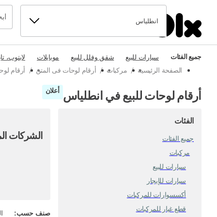
انطلياس
جميع الفئات
سيارات للبيع
شقق وفلل للبيع
موبايلات
لابتوب، تا
الصفحة الرئيسية
/
مركبات
/
أرقام لوحات فى المتن
/
أرقام لوح
أعلان
أرقام لوحات للبيع في انطلياس
الفئات
الشركات الم
جميع الفئات
مركبات
سيارات للبيع
سيارات للإيجار
أكسسوارات للمركبات
قطع غيار للمركبات
صنف حسب
:
ال