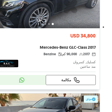
USD 34,800
Mercedes-Benz GLC-Class 2017
2017
90,000 كم
Benzine
كسليك, كسروان
منذ ساعتين
مكالمة
موثق