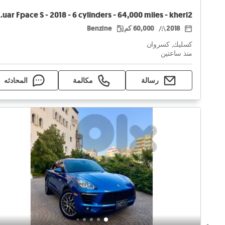
- 64,000 miles - kheri2
2018
60,000 كم
Benzine
كسليك, كسروان
منذ ساعتين
رسالة
مكالمة
المحادثه