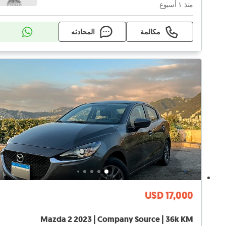
منذ ١ أسبوع
مكالمة
المحادثه
USD 17,000
Mazda 2 2023 | Company Source | 36k KM