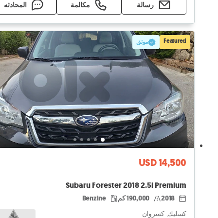
رسالة
مكالمة
المحادثه
Featured
موثق
USD 14,500
Subaru Forester 2018 2.5i Premium
2018
190,000 كم
Benzine
كسليك, كسروان