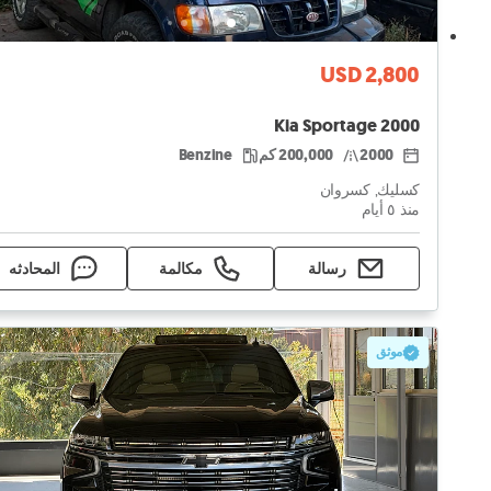
USD 2,800
Kia Sportage 2000
2000
200,000 كم
Benzine
كسليك, كسروان
منذ ٥ أيام
رسالة
مكالمة
المحادثه
موثق