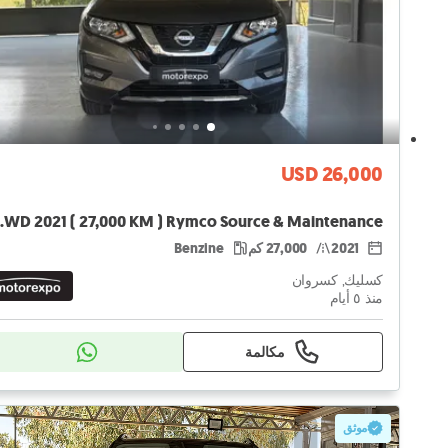
USD 26,000
 Source & Maintenance
2021
27,000 كم
Benzine
كسليك, كسروان
منذ ٥ أيام
مكالمة
موثق