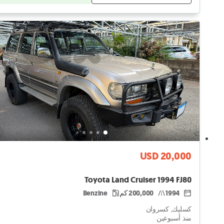
USD 20,000
Toyota Land Cruiser 1994 FJ80
1994
200,000 كم
Benzine
كسليك, كسروان
منذ أسبوعين