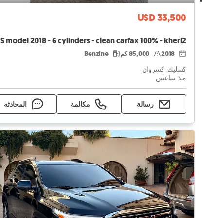
USD 33,500
2018
85,000 كم
Benzine
كسليك, كسروان
منذ ساعتين
رسالة
مكالمة
المحادثه