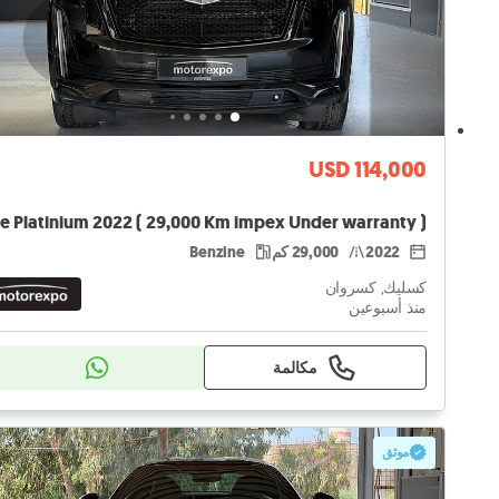
USD 114,000
2022
29,000 كم
Benzine
كسليك, كسروان
منذ أسبوعين
مكالمة
موثق