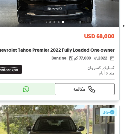
USD 68,000
hevrolet Tahoe Premier 2022 Fully Loaded One owner
2022
77,000 كم
Benzine
كسليك, كسروان
منذ ٥ أيام
مكالمة
موثق