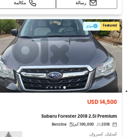
رسالة
مكالمة
Featured
موثق
USD 14,500
Subaru Forester 2018 2.5i Premium
2018
190,000 كم
Benzine
كسليك, كسروان