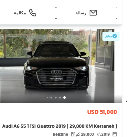
رسالة
مكالمة
موثق
USD 51,000
Audi A6 55 TFSI Quattro 2019 ( 29,000 KM Kettaneh )
2019
29,000 كم
Benzine