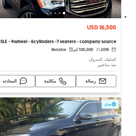
USD 16,500
2018
100,000 كم
Benzine
كسليك, كسروان
منذ ساعتين
رسالة
مكالمة
المحادثه
موثق