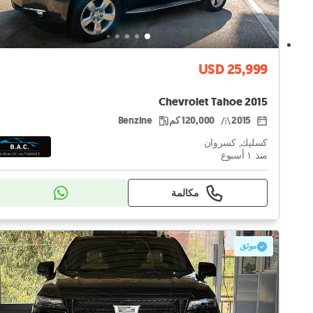
USD 25,999
Chevrolet Tahoe 2015
2015
120,000 كم
Benzine
كسليك, كسروان
منذ ١ أسبوع
مكالمة
موثق