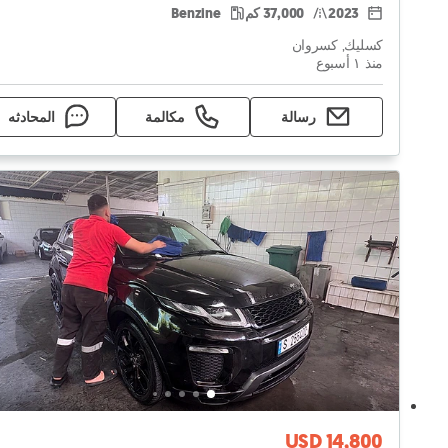
2023
37,000 كم
Benzine
كسليك, كسروان
منذ ١ أسبوع
رسالة
مكالمة
المحادثه
USD 14,800