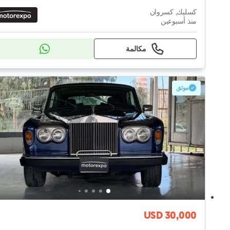
كسليك, كسروان
منذ أسبوعين
مكالمة
موثق
USD 30,000