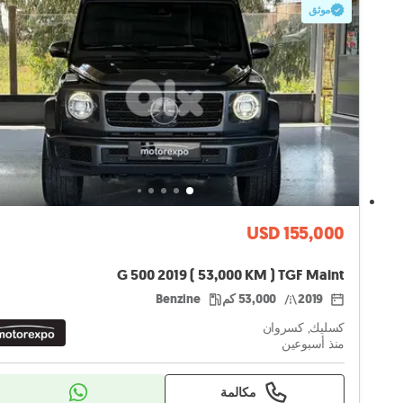
موثق
USD 155,000
G 500 2019 ( 53,000 KM ) TGF Maint
2019
53,000 كم
Benzine
كسليك, كسروان
منذ أسبوعين
مكالمة