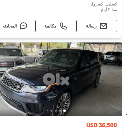
كسليك, كسروان
منذ ٣ أيام
رسالة
مكالمة
المحادثه
USD 36,500