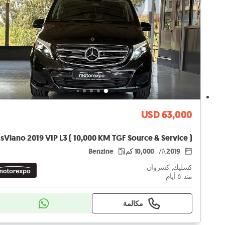
USD 63,000
ice )
2019
10,000 كم
Benzine
كسليك, كسروان
منذ ٥ أيام
مكالمة