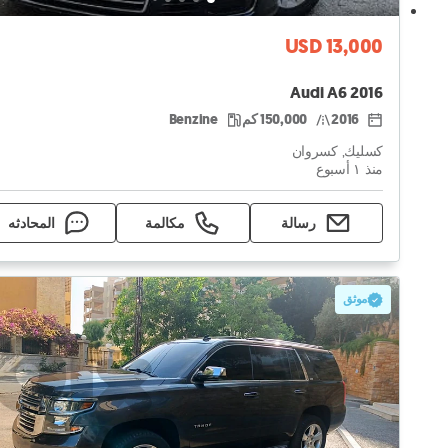
USD 13,000
Audi A6 2016
2016
150,000 كم
Benzine
كسليك, كسروان
منذ ١ أسبوع
رسالة
مكالمة
المحادثه
موثق