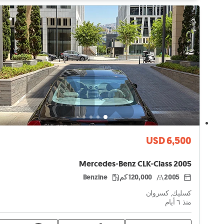
USD 6,500
Mercedes-Benz CLK-Class 2005
2005
120,000 كم
Benzine
كسليك, كسروان
منذ ٦ أيام