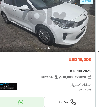
موثق
USD 13,500
Kia Rio 2020
2020
40,000 كم
Benzine
كسليك, كسروان
منذ ١ يوم
مكالمة