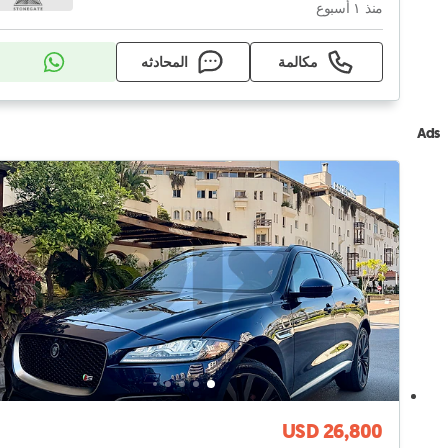
منذ ١ أسبوع
مكالمة
المحادثه
Ads
USD 26,800