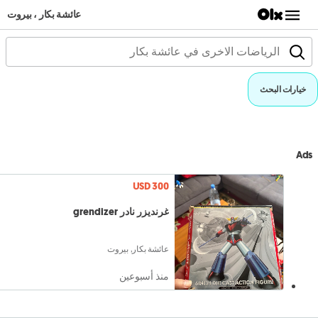
عائشة بكار ، بيروت
خيارات البحث
Ads
USD 300
غرنديزر نادر grendizer
عائشة بكار, بيروت
منذ أسبوعين