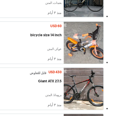
بعبدات, المتن
منذ ٣ أيام
USD 60
bicycle size 14 inch
عوكر, المتن
منذ ٣ أيام
USD 430
قابل للتفاوض
Giant ATX 27.5
برومانا, المتن
منذ ٣ أيام