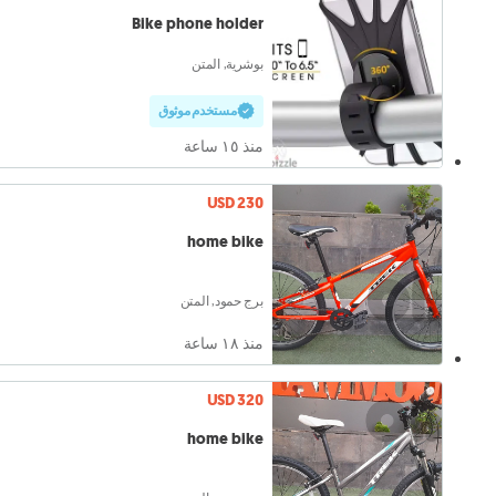
Bike phone holder
بوشرية, المتن
مستخدم موثوق
منذ ١٥ ساعة
USD 230
home bike
برج حمود, المتن
منذ ١٨ ساعة
USD 320
home bike