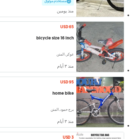
مستخدم موثوق
منذ يومين
USD 65
bicycle size 16 inch
عوكر, المتن
منذ ٣ أيام
USD 95
home bike
برج حمود, المتن
منذ ٣ أيام
USD 3