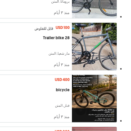
برومانا, المتن
منذ ٣ أيام
USD 100
قابل للتفاوض
Trailer bike 28
مار شعيا, المتن
منذ ٣ أيام
USD 400
bicycle
فنار, المتن
منذ ٣ أيام