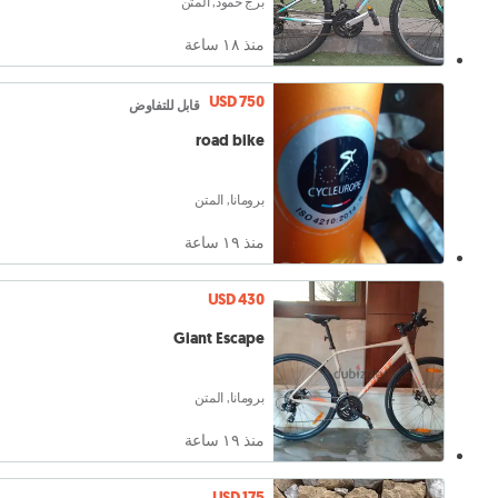
برج حمود, المتن
منذ ١٨ ساعة
USD 750
قابل للتفاوض
road bike
برومانا, المتن
منذ ١٩ ساعة
USD 430
Giant Escape
برومانا, المتن
منذ ١٩ ساعة
USD 175