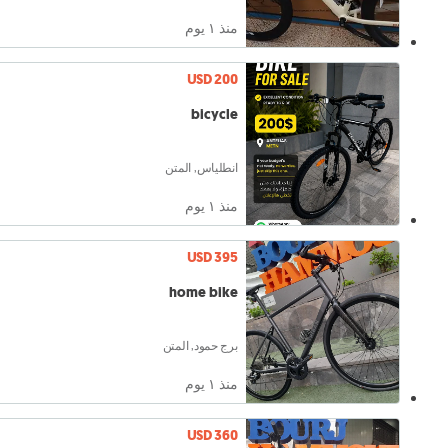
منذ ١ يوم
USD 200
bicycle
انطلياس, المتن
منذ ١ يوم
USD 395
home bike
برج حمود, المتن
منذ ١ يوم
USD 360