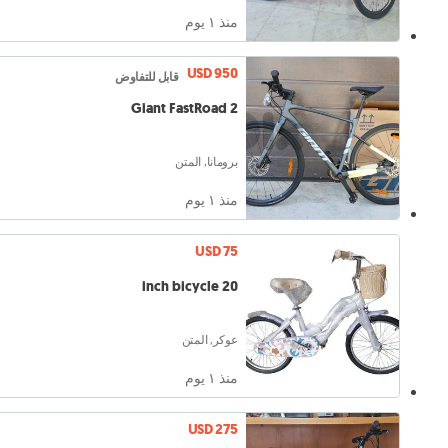
منذ ١ يوم
USD 950
قابل للتفاوض
Giant FastRoad 2
برومانا, المتن
منذ ١ يوم
USD 75
20 inch bicycle
عوكر, المتن
منذ ١ يوم
USD 275