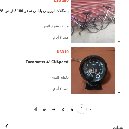
USD 200
بسكلات اوروبي ياباني سعر 160 $ قياس 28
مزرعة يشوع, المتن
منذ ٣ أيام
USD 10
Tacometer 4" CNSpeed
دكوانة, المتن
منذ ٣ أيام
1
5
4
3
2
الفئات