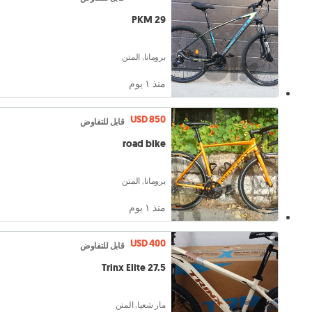
PKM 29
برومانا, المتن
منذ ١ يوم
USD 850
قابل للتفاوض
road bike
برومانا, المتن
منذ ١ يوم
USD 400
قابل للتفاوض
Trinx Elite 27.5
مار شعيا, المتن