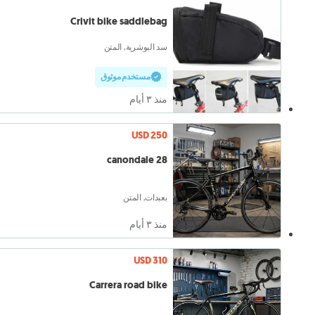
Crivit bike saddlebag
سد البوشرية, المتن
مستخدم موثوق
منذ ٣ أيام
USD 250
canondale 28
بعبدات, المتن
منذ ٣ أيام
USD 310
Carrera road bike