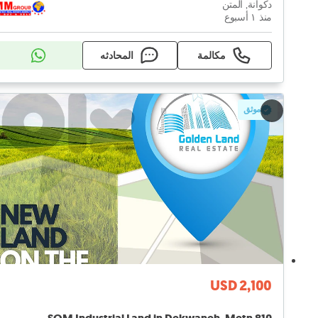
دكوانة, المتن
منذ ١ أسبوع
مكالمة
المحادثه
موثق
USD 2,100