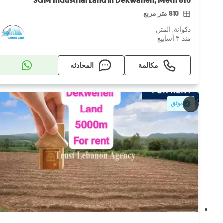
810 SQM Industrial Land in Dekwaneh, Metn
810 متر مربع
دكوانة, المتن
منذ ٣ أسابيع
مكالمة
المحادثه
موثق