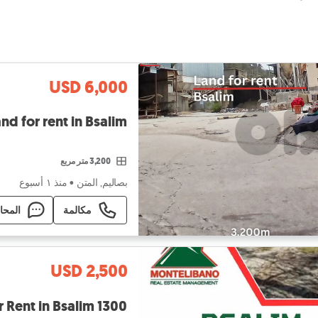
USD 6,000
Industrial land for rent in Bsalim أرض صن
3,200 متر مربع
بصاليم, المتن
•
منذ ١ أسبوع
مكالمة
المحا
USD 2,500
1300 sqm Land For Rent in Bsalim بصاليم with 300 sqm Hangar