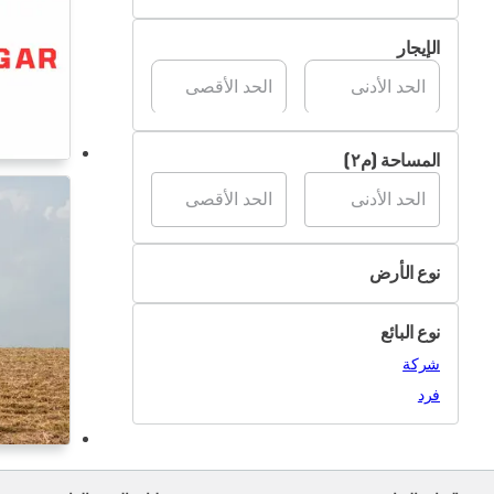
غير متوفر
الإيجار
متوفر
المساحة (م٢)
نوع الأرض
زراعي
نوع البائع
صناعي
شركة
سكني
فرد
أخرى