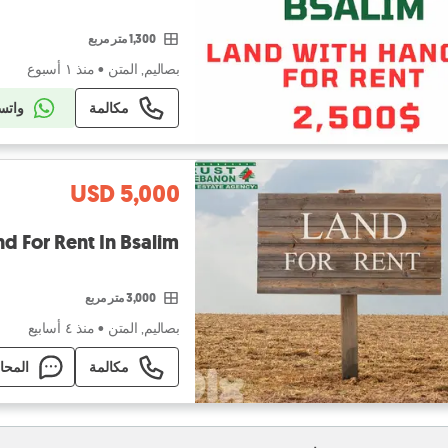
1,300 متر مربع
بصاليم, المتن
•
منذ ١ أسبوع
مكالمة
واتس
USD 5,000
Industrial Land For Rent In Bsalim أرض
3,000 متر مربع
بصاليم, المتن
•
منذ ٤ أسابيع
مكالمة
المحا