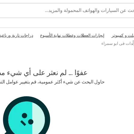
بلت و كمبيوتر
إيجارات العطلات وعطلات نهاية الأسبوع
دراجات نارية ورباعية
لّدات فى ابو سمراء
عفوًا ... لم نعثر على أي شيء م
حاول البحث عن شيء أكثر عمومية، قم بتغيير عوامل التصف