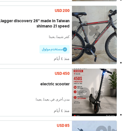
USD 200
Jagger discovery 26" made in Taiwan
shimano 21 speed
كفر شيما, بعبدا
مستخدم موثوق
منذ ٤ أيام
USD 450
electric scooter
مدن أخرى في بعبدا, بعبدا
منذ ٤ أيام
USD 85