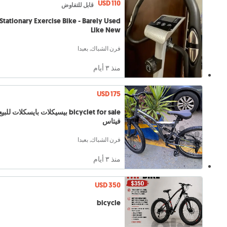
USD 110
قابل للتفاوض
Stationary Exercise Bike - Barely Used
Like New
فرن الشباك, بعبدا
منذ ٣ أيام
USD 175
bicyclet for sale بيسيكلات بايسكلات للب
فيتاس
فرن الشباك, بعبدا
منذ ٣ أيام
USD 350
bicycle