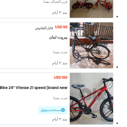
فرن الشباك, بعبدا
منذ ٣ أيام
USD 90
قابل للتفاوض
بيروت لبنان
حدت, بعبدا
منذ ٣ أيام
USD 180
XBike 24" Vitesse 21 speed (brand new)
حدت, بعبدا
مستخدم موثوق
منذ ٣ أيام