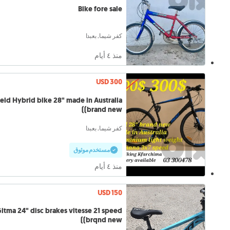
Bike fore sale
كفر شيما, بعبدا
منذ ٤ أيام
USD 300
eid Hybrid bike 28" made in Australia
(brand new)
كفر شيما, بعبدا
مستخدم موثوق
منذ ٤ أيام
USD 150
a 24" disc brakes vitesse 21 speed
(brqnd new)