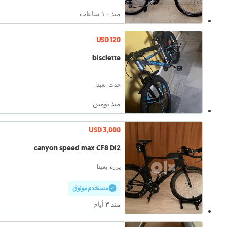
منذ ١۰ ساعات
USD 120
bisclette
حدت, بعبدا
منذ يومين
USD 3,000
canyon speed max CF8 Di2
يرزة, بعبدا
مستخدم موثوق
منذ ٣ أيام