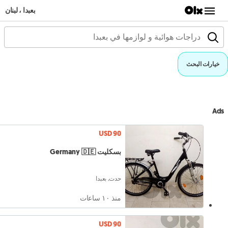
بعبدا ، لبنان
خيارات البحث
Ads
USD 90
بسكليت Germany 🇩🇪
حدت, بعبدا
منذ ١۰ ساعات
USD 90