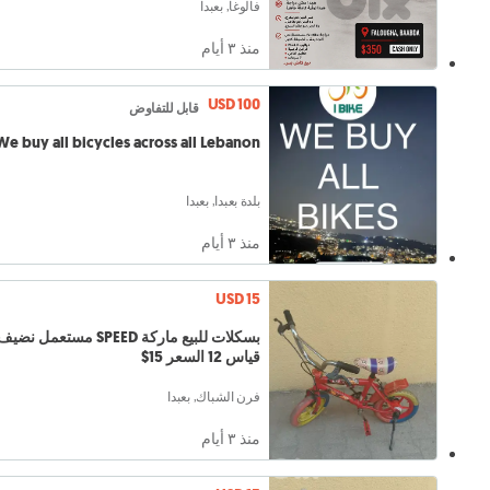
فالوغا, بعبدا
منذ ٣ أيام
USD 100
قابل للتفاوض
We buy all bicycles across all Lebanon
بلدة بعبدا, بعبدا
منذ ٣ أيام
USD 15
بسكلات للبيع ماركة SPEED مستعمل نضي
قياس 12 السعر 15$
فرن الشباك, بعبدا
منذ ٣ أيام