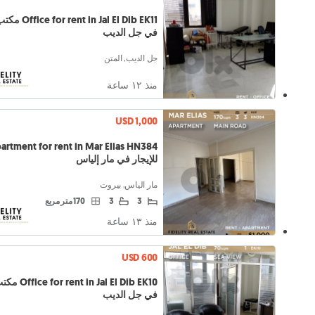
t in Jal El Dib EK11
في جل الديب
جل الديب, المتن
منذ ١٢ ساعة
USD 1,000
للإيجار في مار إلياس
مار الياس, بيروت
3
3
170 متر مربع
منذ ١٣ ساعة
USD 600
in Jal El Dib EK10
في جل الديب