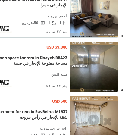
للإيجار في حمرا
الحمرا, بيروت
1
1
50 متر مربع
منذ ١٢ ساعة
USD 35,000
pen space for rent in Dbayeh RB423
مساحة مفتوحة للإيجار في ضبية
ضبيه, المتن
منذ ١٢ ساعة
USD 500
rtment for rent in Ras Beirut ML637
شقة للإيجار في رأس بيروت
راس بيروت, بيروت