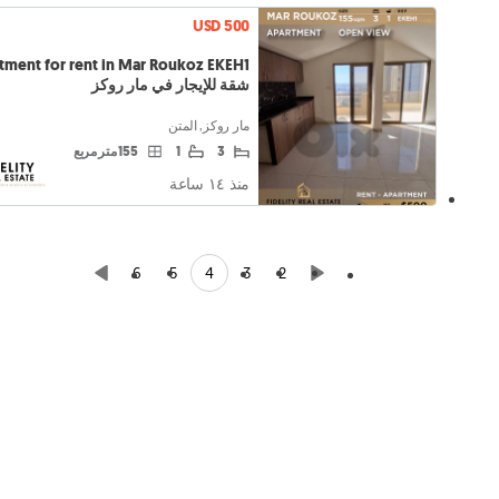
USD 500
tment for rent in Mar Roukoz EKEH1
شقة للإيجار في مار روكز
مار روكز, المتن
3
1
155 متر مربع
منذ ١٤ ساعة
4
6
5
3
2