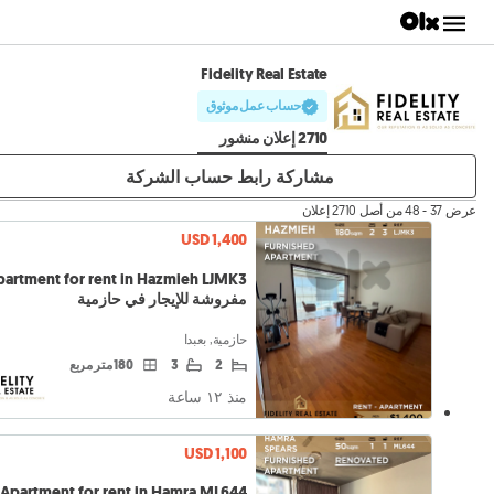
Fidelity Real Estate
حساب عمل موثوق
2710 إعلان منشور
مشاركة رابط حساب الشركة
عرض 37 - 48 من أصل 2710 إعلان
USD 1,400
مفروشة للإيجار في حازمية
حازمية, بعبدا
2
3
180 متر مربع
منذ ١٢ ساعة
USD 1,100