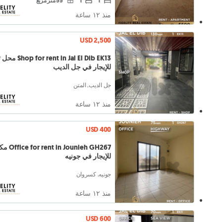
1
1
55 متر مربع
منذ ١٢ ساعة
USD 2,500
ent in Jal El Dib EK13
للإيجار في جل الديب
جل الديب, المتن
منذ ١٢ ساعة
USD 400
t in Jounieh GH267
للإيجار في جونيه
جونيه, كسروان
منذ ١٢ ساعة
USD 600