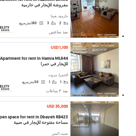
مفروشة للإيجار في حازمية
حازمية, بعبدا
2
3
180 متر مربع
منذ ساعتين
USD 1,100
للإيجار في حمرا
الحمرا, بيروت
1
1
50 متر مربع
منذ ٣ ساعات
USD 35,000
pen space for rent in Dbayeh RB423
مساحة مفتوحة للإيجار في ضبية
ضبيه, المتن