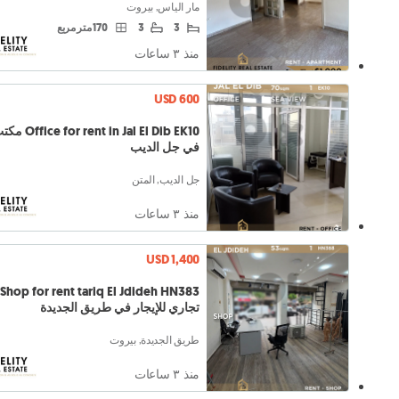
مار الياس, بيروت
3
3
170 متر مربع
منذ ٣ ساعات
USD 600
in Jal El Dib EK10
في جل الديب
جل الديب, المتن
منذ ٣ ساعات
USD 1,400
تجاري للإيجار في طريق الجديدة
طريق الجديدة, بيروت
منذ ٣ ساعات