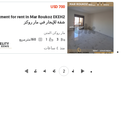
USD 700
ment for rent in Mar Roukoz EKEH2
شقة للإيجار في مار روكز
مار روكز, المتن
3
1
160 متر مربع
منذ ٤ ساعات
2
5
4
3
1