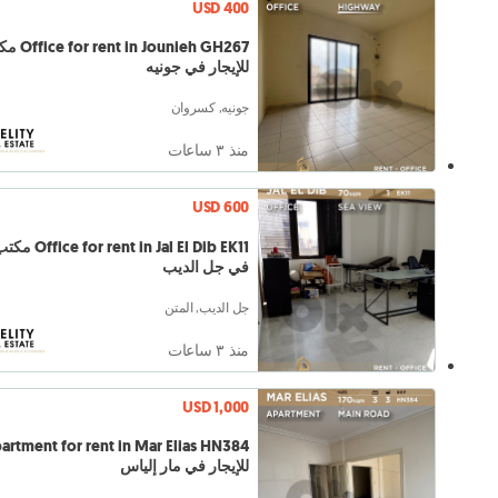
USD 400
t in Jounieh GH267
للإيجار في جونيه
جونيه, كسروان
منذ ٣ ساعات
USD 600
t in Jal El Dib EK11
في جل الديب
جل الديب, المتن
منذ ٣ ساعات
USD 1,000
للإيجار في مار إلياس