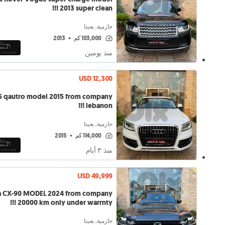
2013 super clean !!!
حازمية, بعبدا
103,000 كم
•
2013
منذ يومين
USD 12,300
5 qautro model 2015 from company
lebanon !!!
حازمية, بعبدا
114,000 كم
•
2015
منذ ٣ أيام
USD 49,999
 CX-90 MODEL 2024 from company
!!! 20000 km only under warrnty
حازمية, بعبدا