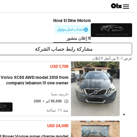
Nour El Dine Motors
حساب عمل موثوق
11 إعلان منشور
مشاركة رابط حساب الشركة
عرض 1 - 11 من أصل 11 إعلان
USD 7,700
Volvo XC60 AWD model 2010 from
company lebanon !!! one owner
حازمية, بعبدا
93,000 كم
•
2010
منذ ١٦ ساعة
USD 24,000
d Rover Vogue super charge model