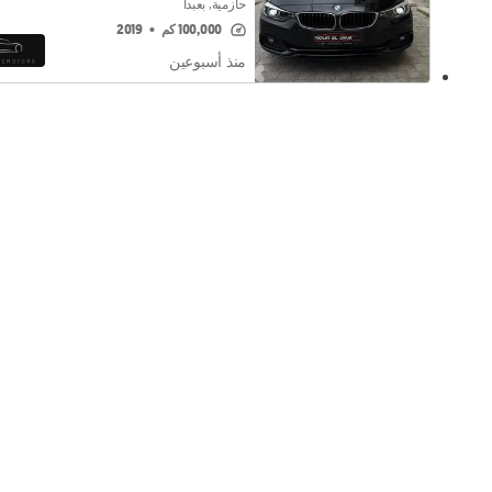
حازمية, بعبدا
100,000 كم
•
2019
منذ أسبوعين