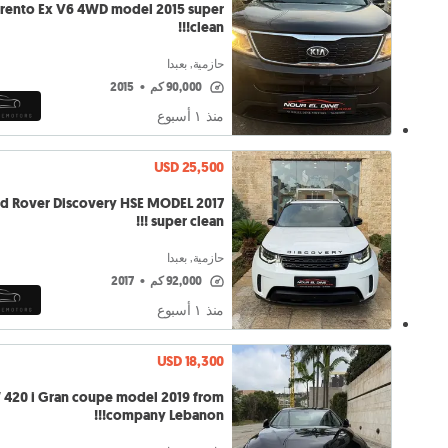
orento Ex V6 4WD model 2015 super
clean!!!
حازمية, بعبدا
90,000 كم
•
2015
منذ ١ أسبوع
USD 25,500
d Rover Discovery HSE MODEL 2017
super clean !!!
حازمية, بعبدا
92,000 كم
•
2017
منذ ١ أسبوع
USD 18,300
420 i Gran coupe model 2019 from
company Lebanon!!!