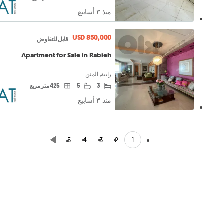
منذ ٣ أسابيع
USD 850,000
قابل للتفاوض
Apartment for Sale in Rabieh
رابية, المتن
3
5
425 متر مربع
منذ ٣ أسابيع
1
5
4
3
2