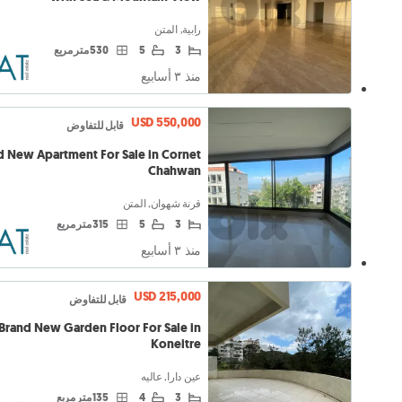
رابية, المتن
3
5
530 متر مربع
منذ ٣ أسابيع
USD 550,000
قابل للتفاوض
d New Apartment For Sale in Cornet
Chahwan
قرنة شهوان, المتن
3
5
315 متر مربع
منذ ٣ أسابيع
USD 215,000
قابل للتفاوض
Brand New Garden Floor For Sale in
Koneitre
عين دارا, عاليه
3
4
135 متر مربع