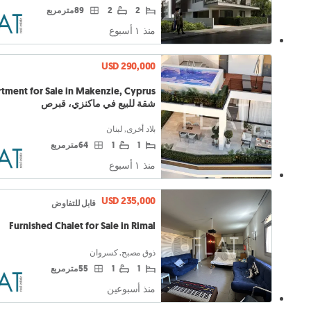
2
2
89 متر مربع
منذ ١ أسبوع
USD 290,000
شقة للبيع في ماكنزي، قبرص
بلاد أخرى, لبنان
1
1
64 متر مربع
منذ ١ أسبوع
USD 235,000
قابل للتفاوض
Furnished Chalet for Sale in Rimal
ذوق مصبح, كسروان
1
1
55 متر مربع
منذ أسبوعين