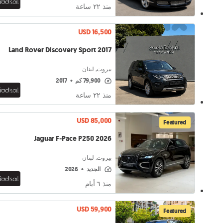
منذ ٢٢ ساعة
USD 16,500
Land Rover Discovery Sport 2017
بيروت, لبنان
79,900 كم
•
2017
منذ ٢٢ ساعة
USD 85,000
Featured
Jaguar F-Pace P250 2026
بيروت, لبنان
الجديد
•
2026
منذ ٦ أيام
USD 59,900
Featured