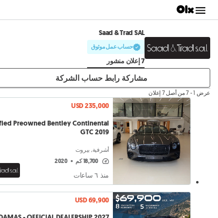
Saad & Trad SAL
حساب عمل موثوق
7 إعلان منشور
مشاركة رابط حساب الشركة
عرض 1 - 7 من أصل 7 إعلان
USD 235,000
ified Preowned Bentley Continental
GTC 2019
أشرفية, بيروت
18,700 كم
•
2020
منذ ٦ ساعات
USD 69,900
2027 ROX ADAMAS - OFFICIAL DEALERSHIP