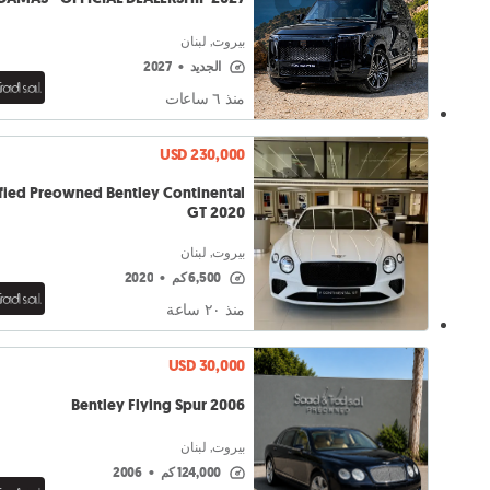
بيروت, لبنان
الجديد
•
2027
منذ ٦ ساعات
USD 230,000
ified Preowned Bentley Continental
GT 2020
بيروت, لبنان
6,500 كم
•
2020
منذ ٢۰ ساعة
USD 30,000
Bentley Flying Spur 2006
بيروت, لبنان
124,000 كم
•
2006