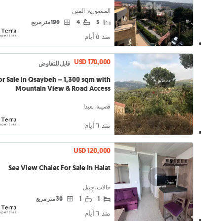
المنصورية, المتن
3
4
190 متر مربع
منذ ٥ أيام
USD 170,000
قابل للتفاوض
or Sale in Qsaybeh – 1,300 sqm with
Mountain View & Road Access
قصيبة, بعبدا
منذ ٦ أيام
USD 120,000
Sea View Chalet For Sale In Halat
حالات, جبيل
1
1
30 متر مربع
منذ ٦ أيام