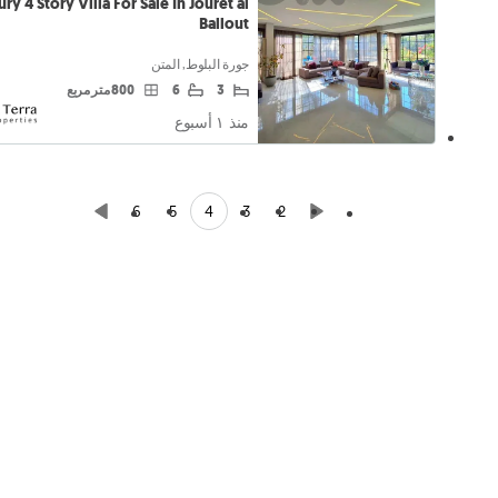
ry 4 Story Villa For Sale In Jouret al
Ballout
جورة البلوط, المتن
3
6
800 متر مربع
منذ ١ أسبوع
4
6
5
3
2