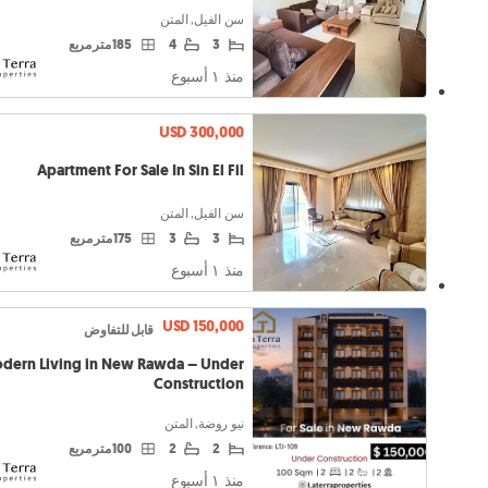
سن الفيل, المتن
3
4
185 متر مربع
منذ ١ أسبوع
USD 300,000
Apartment For Sale In Sin El Fil
سن الفيل, المتن
3
3
175 متر مربع
منذ ١ أسبوع
USD 150,000
قابل للتفاوض
dern Living in New Rawda – Under
Construction
نيو روضة, المتن
2
2
100 متر مربع
منذ ١ أسبوع